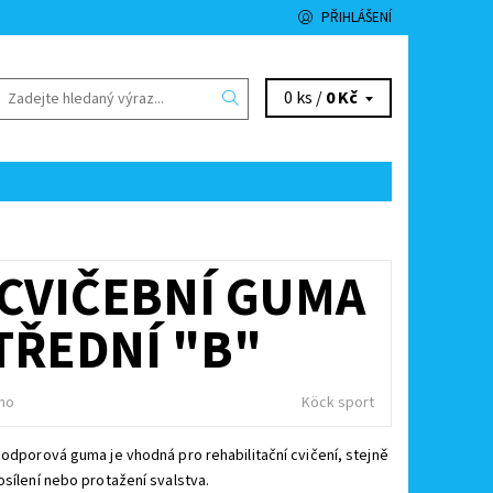
PŘIHLÁŠENÍ
0 ks /
0 Kč
 CVIČEBNÍ GUMA
TŘEDNÍ "B"
no
Köck sport
 odporová guma je vhodná pro rehabilitační cvičení, stejně
osílení nebo protažení svalstva.