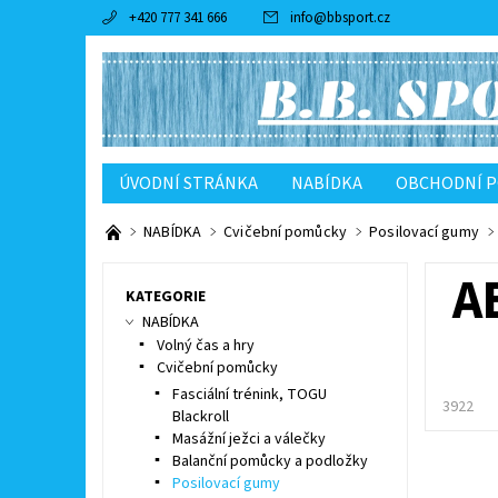
+420 777 341 666
info
@
bbsport.cz
ÚVODNÍ STRÁNKA
NABÍDKA
OBCHODNÍ 
NABÍDKA
Cvičební pomůcky
Posilovací gumy
A
KATEGORIE
NABÍDKA
Volný čas a hry
Cvičební pomůcky
Fasciální trénink, TOGU
3922
Blackroll
Masážní ježci a válečky
Balanční pomůcky a podložky
Posilovací gumy