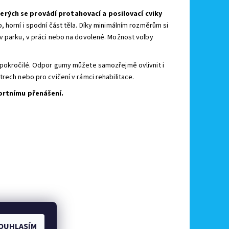
terých se provádí protahovací a posilovací cviky
 horní i spodní část těla. Díky minimálním rozměrům si
 v parku, v práci nebo na dovolené. Možnost volby
pokročilé.
Odpor gumy můžete samozřejmě ovlivnit i
trech nebo pro cvičení v rámci rehabilitace.
ortnímu přenášení.
OUHLASÍM