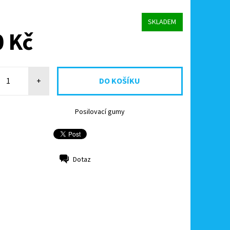
SKLADEM
 Kč
+
Posilovací gumy
Dotaz