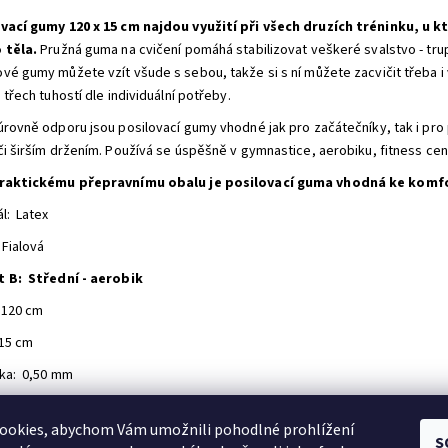
vací gumy 120 x 15 cm najdou využití při všech druzích tréninku, u k
 těla.
Pružná guma na cvičení pomáhá stabilizovat veškeré svalstvo - trup,
vé gumy můžete vzít všude s sebou, takže si s ní můžete zacvičit třeba i
 třech tuhostí dle individuální potřeby.
úrovně odporu jsou posilovací gumy vhodné jak pro začátečníky, tak i pro 
či širším držením. Používá se úspěšně v gymnastice, aerobiku, fitness cen
praktickému přepravnímu obalu je posilovací guma vhodná ke komf
ál: Latex
 Fialová
 B: Střední - aerobik
 120 cm
 15 cm
ka: 0,50 mm
první, kdo napíše příspěvek k této položce.
ookies, abychom Vám umožnili pohodlné prohlížení
idat komentář
S