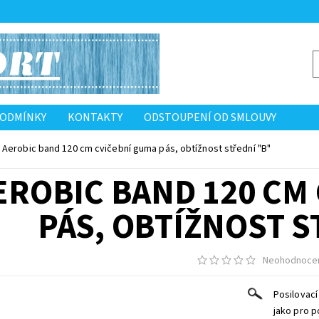
PODMÍNKY
KONTAKTY
ODSTOUPENÍ OD SMLOUVY
Aerobic band 120 cm cvičební guma pás, obtížnost střední "B"
EROBIC BAND 120 CM
PÁS, OBTÍŽNOST S
Neohodnoce
Posilovací
jako pro p