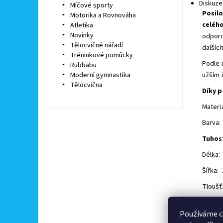
Diskuze
Míčové sporty
Posilo
Motorika a Rovnováha
celého
Atletika
Novinky
odporo
Tělocvičné nářadí
dalších
Tréninkové pomůcky
Podle 
Rubbabu
Moderní gymnastika
užším 
Tělocvična
Díky 
Materi
Barva:
Tuhost
Délka:
Šířka:
Tloušť
Buďte 
Používáme c
Př