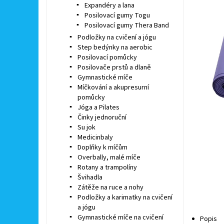
Expandéry a lana
Posilovací gumy Togu
Posilovací gumy Thera Band
Podložky na cvičení a jógu
Step bedýnky na aerobic
Posilovací pomůcky
Posilovače prstů a dlaně
Gymnastické míče
Míčkování a akupresurní
pomůcky
Jóga a Pilates
Činky jednoruční
Su jok
Medicinbaly
Doplňky k míčům
Overbally, malé míče
Rotany a trampolíny
Švihadla
Zátěže na ruce a nohy
Podložky a karimatky na cvičení
a jógu
Gymnastické míče na cvičení
Popis