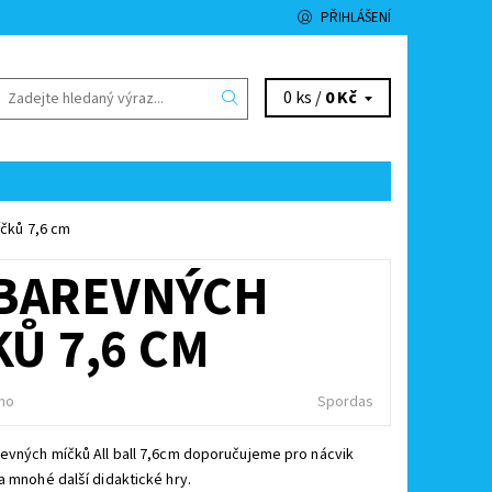
PŘIHLÁŠENÍ
0 ks /
0 Kč
íčků 7,6 cm
S BAREVNÝCH
Ů 7,6 CM
no
Spordas
evných míčků All ball 7,6cm doporučujeme pro nácvik
a mnohé další didaktické hry.