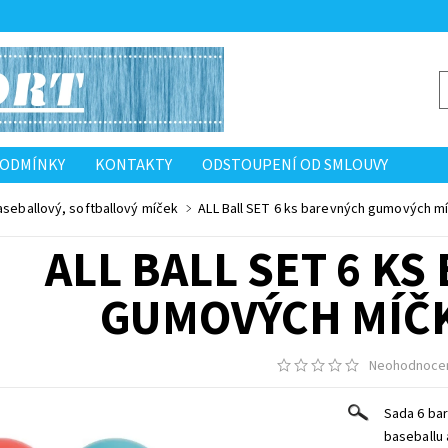
PODMÍNKY
KONTAKTY
ODSTOUPENÍ OD SMLOUVY
aseballový, softballový míček
ALL Ball SET 6 ks barevných gumových m
ALL BALL SET 6 K
GUMOVÝCH MÍČK
Neohodnoce
Sada 6 bar
baseballu 