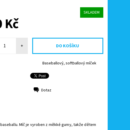
SKLADEM
 Kč
+
Baseballový, softballový míček
Dotaz
 baseballu. Míč je vyroben z měkké gumy, takže dětem