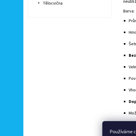
neublíž
Tělocvična
Barva:
Prů
Hmo
Šet
Bez
Vel
Pov
Vhod
Dop
Mož
Buďte 
Používáme c
Př