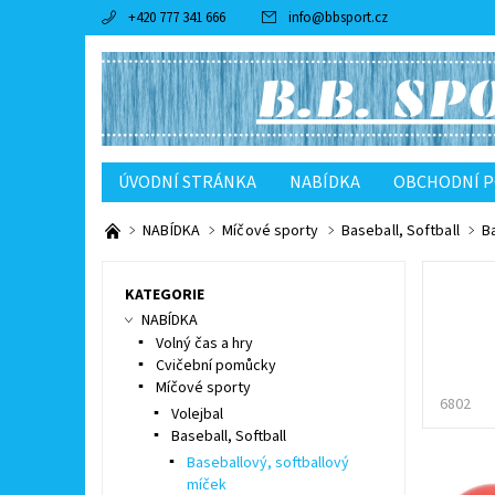
+420 777 341 666
info
@
bbsport.cz
ÚVODNÍ STRÁNKA
NABÍDKA
OBCHODNÍ 
NABÍDKA
Míčové sporty
Baseball, Softball
B
KATEGORIE
NABÍDKA
Volný čas a hry
Cvičební pomůcky
Míčové sporty
6802
Volejbal
Baseball, Softball
Baseballový, softballový
míček