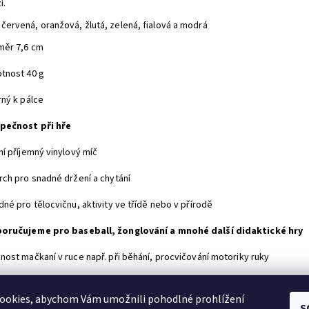
í.
 červená, oranžová, žlutá, zelená, fialová a modrá
měr 7,6 cm
tnost 40 g
rný k pálce
pečnost při hře
mí příjemný vinylový míč
rch pro snadné držení a chytání
né pro tělocvičnu, aktivity ve třídě nebo v přírodě
oručujeme pro baseball, žonglování a mnohé další didaktické hry
nost mačkaní v ruce např. při běhání, procvičování motoriky ruky
první, kdo napíše příspěvek k této položce.
ookies, abychom Vám umožnili pohodlné prohlížení
idat komentář
S