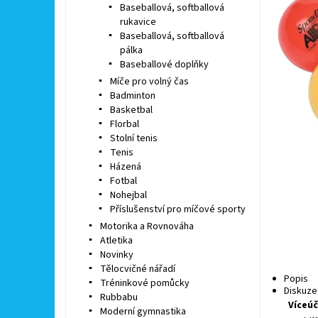
Baseballová, softballová
rukavice
Baseballová, softballová
pálka
Baseballové doplňky
Míče pro volný čas
Badminton
Basketbal
Florbal
Stolní tenis
Tenis
Házená
Fotbal
Nohejbal
Příslušenství pro míčové sporty
Motorika a Rovnováha
Atletika
Novinky
Tělocvičné nářadí
Popis
Tréninkové pomůcky
Diskuze
Rubbabu
Víceúč
Moderní gymnastika