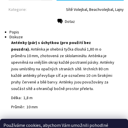
Kategorie:
Sítě Volejbal, Beachvolejbal, Lajny
Dotaz
Tisk
Popis
Diskuze
Anténky (pár) s úchytkou (pro použití bez
pouzdra).
Anténka je ohebná tyčka dlouhá 1,80 m o
průměru 10 mm, zhotovená ze sklolaminátu. Anténka je
upevněná na vnějším okraji každé postranní pásky. Anténky
jsou umístěny na opačných stranách sítě. Vrchních 80 cm
každé anténky převyšuje síť a je označeno 10 cm širokými
pruhy červené a bílé barvy. Anténky jsou považovány za
součást sítě a ohraničují bočně prostor přeletu.
Délka: 1,8 m
Průměr: 10 mm
Používáme cookies, abychom Vám umožnili pohodlné
Buďte první, kdo napíše příspěvek k této položce.