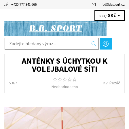
+420 777 341 666
info
@
bbsport.cz
0 Kč
0 ks /
ANTÉNKY S ÚCHYTKOU K
VOLEJBALOVÉ SÍTI
5367
Kv. Řezáč
Neohodnoceno