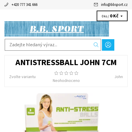
+420 777 341 666
info
@
bbsport.cz
0 Kč
0 ks /
ANTISTRESSBALL JOHN 7CM
Zvolte variantu
John
Neohodnoceno