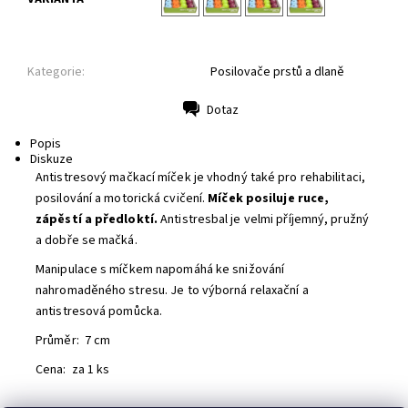
Kategorie:
Posilovače prstů a dlaně
Dotaz
Tisk
Popis
Diskuze
Antistresový mačkací míček je vhodný také pro rehabilitaci,
posilování a motorická cvičení.
Míček posiluje ruce,
zápěstí a předloktí.
Antistresbal je velmi příjemný, pružný
a dobře se mačká.
Manipulace s míčkem napomáhá ke snižování
nahromaděného stresu. Je to výborná relaxační a
antistresová pomůcka.
Průměr: 7 cm
Cena: za 1 ks