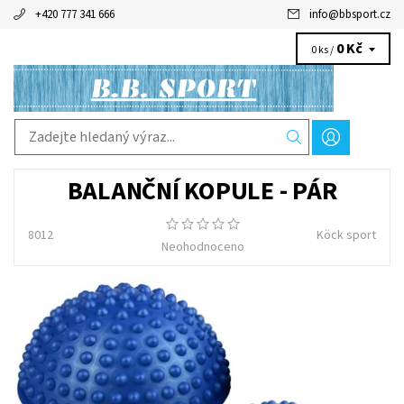
+420 777 341 666
info
@
bbsport.cz
0 Kč
0 ks /
BALANČNÍ KOPULE - PÁR
8012
Köck sport
Neohodnoceno