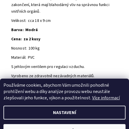
zakončení, která mají blahodárný vliv na správnou funkci
vnitřních orgánů.
Velikost: cca 18 x 9 cm
Barva: Modrá
Cena: za 2 kusy
Nosnost: 100 kg
Materiál: PVC
S jehlovým ventilem pro regulaci vzduchu.
Vyrobeno ze zdravotně nezávadných materiálů.
Používáme cookies, abychom Vám umožnili pohodlné
Buďte první, kdo napíše příspěvek k této položce.
prohlížení webu a díky analýze provozu webu neustále
Přidat komentář
zlepšovali jeho funkce, výkon a použitelnost.
Více informací
NASTAVENÍ
2026 © B.B. SPORT s.r.o., všechna práva vyhrazena
Vytvořil Shoptet