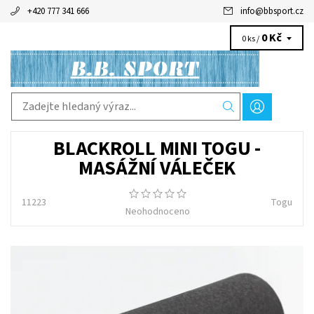
+420 777 341 666
info
@
bbsport.cz
0 Kč
0 ks /
BLACKROLL MINI TOGU -
MASÁŽNÍ VÁLEČEK
11223
Togu
Neohodnoceno