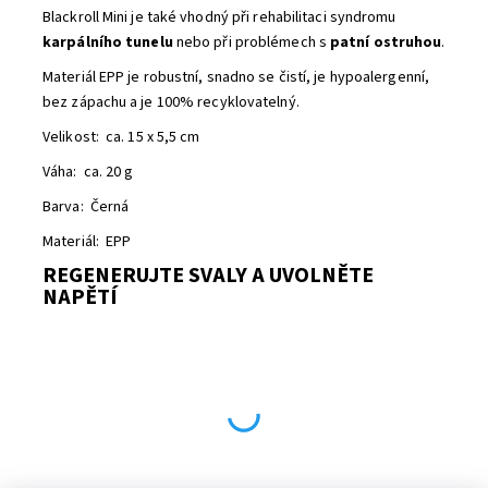
Blackroll Mini je také vhodný při rehabilitaci syndromu
karpál
ního tunelu
nebo
při problémech s
patní ostruhou
.
Materiál EPP je robustní, snadno se čistí, je hypoalergenní,
bez zápachu a je 100% recyklovatelný.
Velikost: ca. 15 x 5,5 cm
Váha: ca. 20 g
Barva: Černá
Materiál: EPP
REGENERUJTE SVALY A UVOLNĚTE
NAPĚTÍ