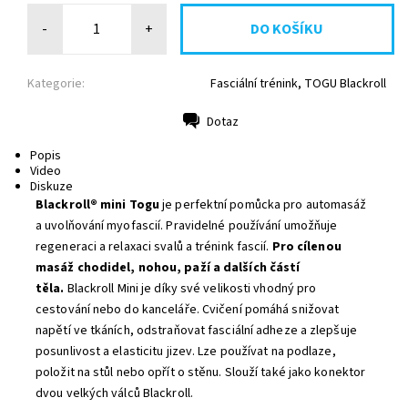
-
+
Kategorie:
Fasciální trénink, TOGU Blackroll
Dotaz
Tisk
Popis
Video
Diskuze
Blackroll® mini Togu
je perfektní pomůcka pro automasáž
a uvolňování myofascií.
Pravidelné používání umožňuje
regeneraci a relaxaci svalů a trénink fascií.
Pro cílenou
masáž chodidel, nohou, paží a dalších částí
těla.
Blackroll Mini je díky své velikosti vhodný pro
cestování nebo do kanceláře. Cvičení pomáhá
snižovat
napětí ve tkáních, odstraňovat fasciální adheze a zlepšuje
posunlivost a elasticitu jizev. Lze používat na podlaze,
položit na stůl nebo opřít o stěnu.
Slouží také jako konektor
dvou velkých válců Blackroll.