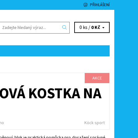
PŘIHLÁŠENÍ
0 ks /
0 Kč
AKCE
NOVÁ KOSTKA NA
no
Köck sport
pěnový blok je praktická pomůcka pro dosažení správné