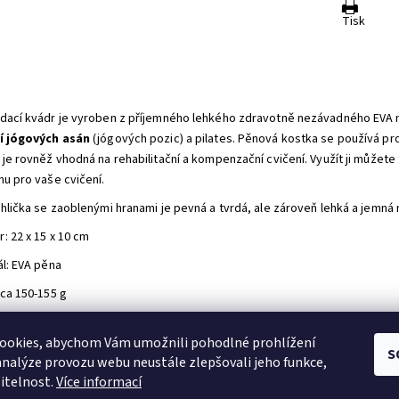
Tisk
dací kvádr je vyroben z příjemného lehkého zdravotně nezávadného EVA 
í jógových asán
(jógových pozic) a pilates. Pěnová kostka se používá pro
je rovněž vhodná na rehabilitační a kompenzační cvičení. Využít ji můžete 
nu pro vaše cvičení.
ihlička se zaoblenými hranami je pevná a tvrdá, ale zároveň lehká a jemná
: 22 x 15 x 10 cm
ál: EVA pěna
cca 150-155 g
první, kdo napíše příspěvek k této položce.
ookies, abychom Vám umožnili pohodlné prohlížení
idat komentář
S
analýze provozu webu neustále zlepšovali jeho funkce,
itelnost.
Více informací