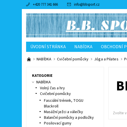
+420 777 341 666
info
@
bbsport.cz
ÚVODNÍ STRÁNKA
NABÍDKA
OBCHODNÍ 
NABÍDKA
Cvičební pomůcky
Jóga a Pilates
P
KATEGORIE
B
NABÍDKA
Volný čas a hry
Cvičební pomůcky
Fasciální trénink, TOGU
Blackroll
Masážní ježci a válečky
Zvolte v
Balanční pomůcky a podložky
Posilovací gumy