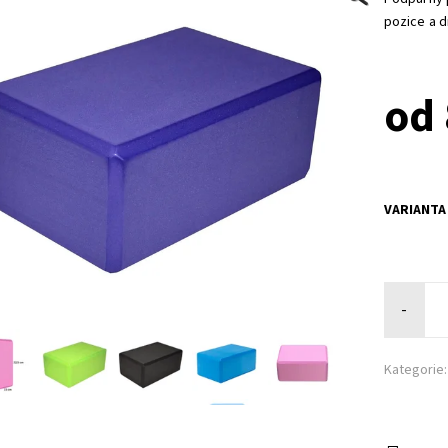
pozice a dr
od 
VARIANTA
-
Kategorie: