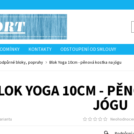
PODMÍNKY
KONTAKTY
ODSTOUPENÍ OD SMLOUVY
odpůrné bloky, popruhy
Blok Yoga 10cm - pěnová kostka na jógu
LOK YOGA 10CM - PĚ
JÓGU
ariantu
Neohodnoce
Podpůrný 