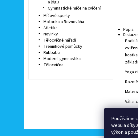
a jógu
Gymnastické míče na cvičení
Míčové sporty
Motorika a Rovnováha
Atletika
Popis
Novinky
Diskuze
Tělocvičné nářadí
Podklá
Tréninkové pomůcky
cvičen
Rubbabu
kostka
Moderní gymnastika
základ
Tělocvična
Yoga c
Rozměr
Materi
Váha: 
Buďte 
Používáme c
Př
webu a díky 
výkon a použ