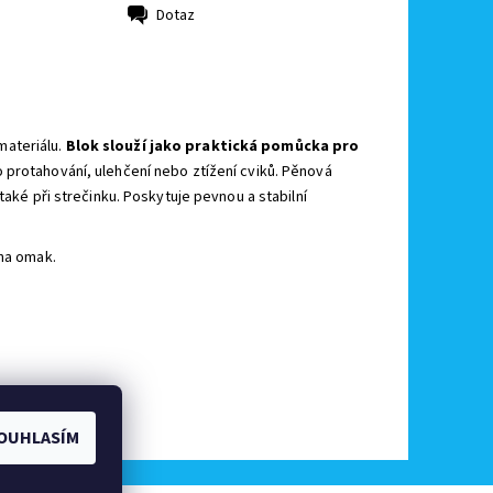
Dotaz
materiálu.
Blok slouží jako praktická pomůcka pro
 protahování, ulehčení nebo ztížení cviků.
Pěnová
také při strečinku.
Poskytuje pevnou a stabilní
 na omak.
OUHLASÍM