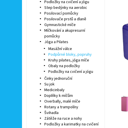
Podložky na cvičení a jógu
Step bedýnky na aerobic
Posilovací pomůcky
Posilovače prstů a dlaně
Gymnastické míče
Míčkování a akupresurní
pomůcky
Jóga a Pilates
Masážní válce
Podpůrné bloky, popruhy
Kruhy pilates, jóga míče
Obaly na podložky
Podložky na cvičení a jógu
Činky jednoruční
Su jok
Medicinbaly
Doplňky k míčům
Overbally, malé míče
Rotany a trampolíny
Švihadla
Zátěže na ruce a nohy
Podložky a karimatky na cvičení