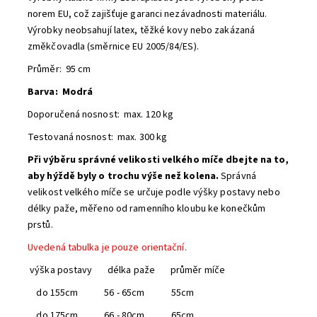
norem EU, což zajišťuje garanci nezávadnosti materiálu.
Výrobky neobsahují latex, těžké kovy nebo zakázaná
změkčovadla (směrnice EU 2005/84/ES).
Průměr: 95 cm
Barva: Modrá
Doporučená nosnost: max. 120 kg
Testovaná nosnost: max. 300 kg
Při výběru správné velikosti velkého míče dbejte na to,
aby hýždě byly o trochu výše než kolena.
Správná
velikost velkého míče se určuje podle výšky postavy nebo
délky paže, měřeno od ramenního kloubu ke konečkům
prstů.
Uvedená tabulka je pouze orientační.
výška postavy délka paže průměr míče
do 155cm 56 - 65cm 55cm
do 175cm 66 - 80cm 65cm