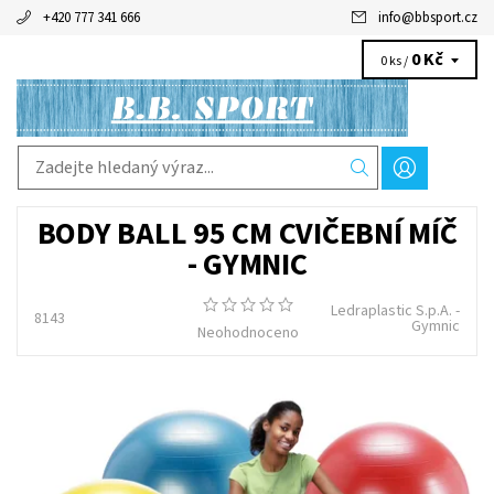
+420 777 341 666
info
@
bbsport.cz
0 Kč
0 ks /
BODY BALL 95 CM CVIČEBNÍ MÍČ
- GYMNIC
Ledraplastic S.p.A. -
8143
Gymnic
Neohodnoceno