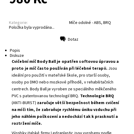
Kategorie:
Míče odolné - ABS, BRQ
Položka byla vyprodána...
Dotaz
Tisk
Popis
Diskuze
Cvičební míč Body Ball je opatřen softovou úpravou a
proto je míč často používán při léčebné terapii.
Jsou
ideální pro použití v mateřské škole, pro starší osoby,
osoby po DMO nebo mozkové příhodě, v rehabilitačních
centrech. Body Ball je vyroben ze speciálního měkčeného
PVC s patentovanou technologií BRQ.
Technologie BRQ
(ANTI-BURST)
zaručuje větší bezpečnost během cvičení
na míči tím, že zabraňuje rychlému úniku vzduchu při
jeho náhlém poškození a nedochází tak k prasknutí a
roztržení míče.
Výrobky italské firmy Ledraplastic jsou vyrobeny podle