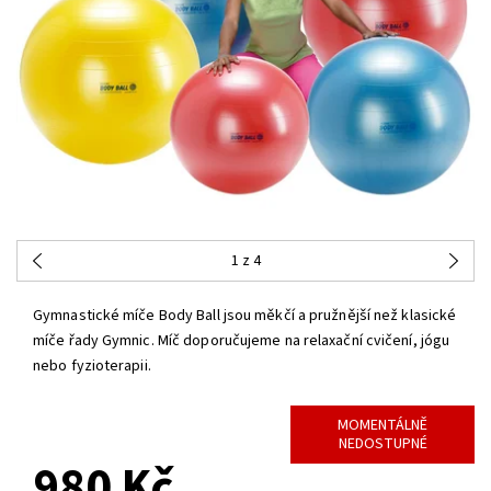
1
z 4
Gymnastické míče Body Ball jsou měkčí a pružnější než klasické
míče řady Gymnic. Míč doporučujeme na relaxační cvičení, jógu
nebo fyzioterapii.
MOMENTÁLNĚ
NEDOSTUPNÉ
980 Kč