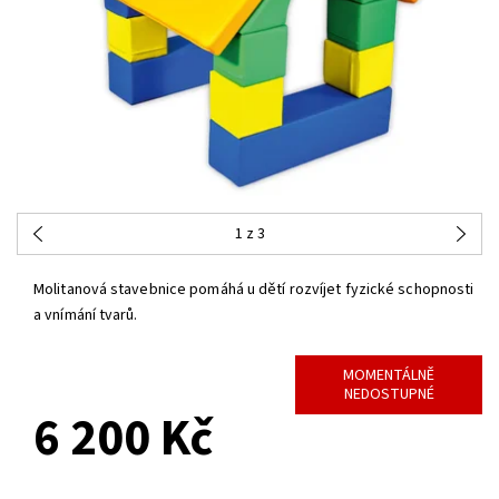
1
z 3
Molitanová stavebnice pomáhá u dětí rozvíjet fyzické schopnosti
a vnímání tvarů.
MOMENTÁLNĚ
NEDOSTUPNÉ
6 200 Kč