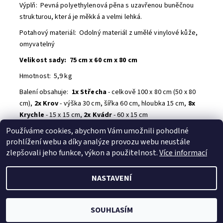
Výplň: Pevná polyethylenová pěna s uzavřenou buněčnou
strukturou, která
je měkká a velmi lehká.
Potahový materiál: Odolný materiál z umělé vinylové kůže,
omyvatelný
Velikost sady: 75 cm x 60 cm x 80 cm
Hmotnost: 5,9 kg
Balení obsahuje:
1x Střecha
- celkově 100 x 80 cm (
50 x 80
cm),
2x Krov
- výška 30 cm, šířka 60 cm, hloubka 15 cm,
8x
Krychle
- 15 x 15 cm,
2x Kvádr
- 60 x 15 cm
Používáme cookies, abychom Vám umožnili pohodlné
Buďte první, kdo napíše příspěvek k této položce.
prohlížení webu a díky analýze provozu webu neustále
Přidat komentář
zlepšovali jeho funkce, výkon a použitelnost.
Více informací
NASTAVENÍ
2026 © B.B. SPORT s.r.o., všechna práva vyhrazena
Vytvořil Shoptet
SOUHLASÍM