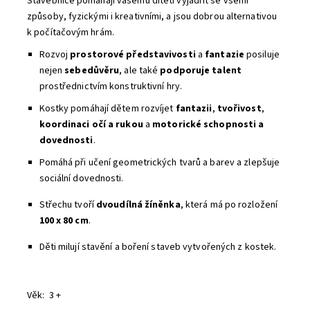
Stavebnice pomáhají vašemu dítěti vyjádřit se všemi
způsoby, fyzickými i kreativními, a jsou dobrou alternativou
k počítačovým hrám.
Rozvoj
prostorové představivosti
a
fantazie
posiluje
nejen
sebedůvěru
, ale také
podporuje
talent
prostřednictvím konstruktivní hry.
Kostky
pomáhají dětem rozvíjet
fantazii
,
tvořivost
,
koordinaci očí a rukou
a
motorické schopnosti a
dovednosti
.
Pomáhá při učení geometrických tvarů a barev
a z
lepšuje
sociální dovednosti.
Střechu tvoří
dvoudílná žíněnka
, která má po rozložení
100 x 80 cm
.
Děti milují stavění a boření staveb vytvořených z kostek.
Věk: 3 +