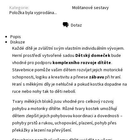
Kategorie:
Molitanové sestavy
Položka byla vyprodána...
Dotaz
Tisk
Popis
Diskuze
Každé dítě je zvláštní svým vlastním individuálním vývojem.
Herní prostředí vytvořené sadou
Dětský domeček
bude
vhodné pro podporu
komplexního rozvoje dítěte
.
Stavebnice
pomůže vašim dětem rozvíjet jejich motorické
schopnosti, logiku a kreativitu a přinese
zábavu
při hraní.
Hraní s měkkými díly je nehlučné a pokud kostka dopadne na
ruce nebo nohy tak to děti nebolí.
Tvary měkkých bloků jsou vhodné pro celkový rozvoj
pohybu a motoriky dítěte. Různé tvary kostek umožňují
dětem zlepšit jejich pohybovou koordinaci a dovednosti –
pohyby prstů a rukou, uchopování, plazení, pohyb přes
překážky a lezení na převýšení.