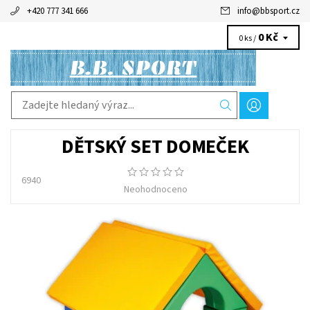
+420 777 341 666
info
@
bbsport.cz
0 Kč
0 ks /
DĚTSKÝ SET DOMEČEK
6940
Neohodnoceno