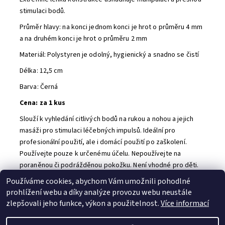
stimulaci bodů.
Průměr hlavy:
n
a konci jednom konci je hrot o
průměru 4 mm
a na druhém konci je hrot o průměru 2 mm
Materiál: Polystyren je odolný, hygienický a snadno se čistí
Délka: 12,5 cm
Barva: Černá
Cena: za 1 kus
Slouží k vyhledání citlivých bodů na rukou a nohou a jejich
masáži pro stimulaci léčebných impulsů. Ideální pro
profesionální použití, ale i domácí použití po zaškolení.
Používejte pouze k určenému účelu. Nepoužívejte na
poraněnou či podrážděnou pokožku. Není vhodné pro děti.
Používáme cookies, abychom Vám umožnili pohodlné
Buďte první, kdo napíše příspěvek k této položce.
prohlížení webu a díky analýze provozu webu neustále
Přidat komentář
zlepšovali jeho funkce, výkon a použitelnost.
Více informací