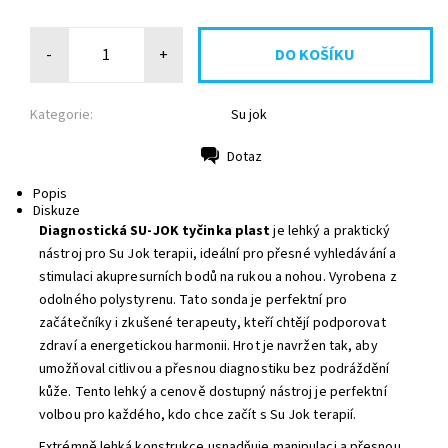
-
+
Kategorie:
Su jok
Dotaz
Tisk
Popis
Diskuze
Diagnostická SU-JOK tyčinka plast
je lehký a praktický
nástroj pro Su Jok terapii, ideální pro přesné vyhledávání a
stimulaci akupresurních bodů na rukou a nohou. Vyrobena z
odolného polystyrenu. Tato sonda je perfektní pro
začátečníky i zkušené terapeuty, kteří chtějí podporovat
zdraví a energetickou harmonii. Hrot je navržen tak, aby
umožňoval citlivou a přesnou diagnostiku bez podráždění
kůže. Tento lehký a cenově dostupný nástroj je perfektní
volbou pro každého, kdo chce začít s Su Jok terapií.
Extrémně lehká konstrukce usnadňuje manipulaci a přesnou