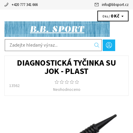
+420 777 341 666
info
@
bbsport.cz
0 Kč
0 ks /
DIAGNOSTICKÁ TYČINKA SU
JOK - PLAST
13562
Neohodnoceno