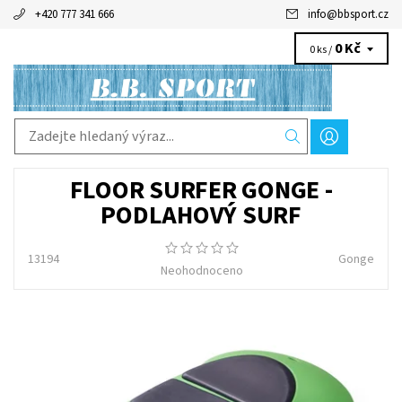
+420 777 341 666
info
@
bbsport.cz
0 Kč
0 ks /
FLOOR SURFER GONGE -
PODLAHOVÝ SURF
13194
Gonge
Neohodnoceno