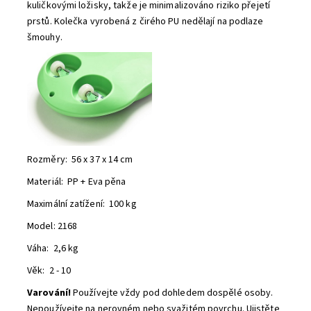
kuličkovými ložisky, takže je minimalizováno riziko přejetí
prstů.
Kolečka vyrobená z čirého PU nedělají na podlaze
šmouhy.
Rozměry: 56 x 37 x 14 cm
Materiál: PP + Eva pěna
Maximální zatížení: 100 kg
Model: 2168
Váha: 2,6 kg
Věk: 2 - 10
Varování!
Používejte vždy pod dohledem dospělé osoby.
Nepoužívejte na nerovném nebo svažitém povrchu. Ujistěte