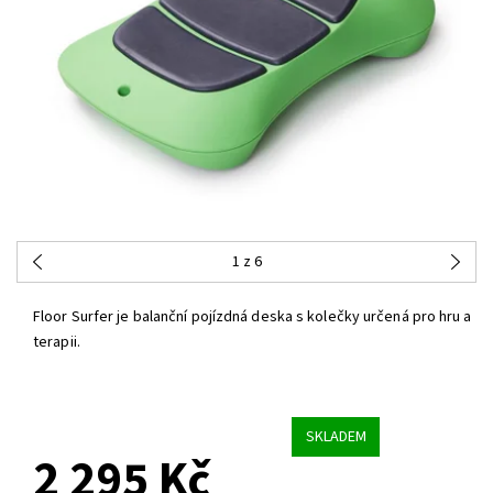
1
z 6
Floor Surfer je balanční pojízdná deska s kolečky určená
pro hru a
terapii.
SKLADEM
2 295 Kč