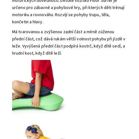
motorických dovedností. Dětské vozítko Floor Surfer je
určeno pro zábavné a pohybové hry, při kterých děti trénují
motoriku a rovnováhu. Rozvíjí se pohyby trupu, těla,
končetin a hlavy.
Má tvarovanou a zvýšenou zadní část a mírně zúženou
přední část, což dává rukám větší volnost pohybu při jízdě v
leže.
Vyvýšená přední část podpírá kostrč, když dítě sedí, a
hrudní kost, když dítě leží.