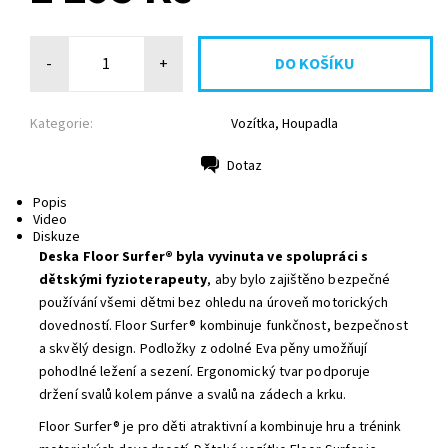
-
+
Kategorie:
Vozítka, Houpadla
Dotaz
Tisk
Popis
Video
Diskuze
Deska Floor Surfer®
byla vyvinuta ve spolupráci s
dětskými fyzioterapeuty
, aby bylo zajištěno bezpečné
používání všemi dětmi bez ohledu na úroveň motorických
dovedností. Floor Surfer® kombinuje funkčnost, bezpečnost
a skvělý design. Podložky z odolné Eva pěny umožňují
pohodlné ležení a sezení. E
rgonomický tvar podporuje
držení svalů kolem pánve a svalů na zádech a krku.
Floor Surfer® je pro děti atraktivní a kombinuje hru a trénink