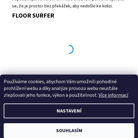
se, že je prostor bez překážek, aby nedošlo ke kolizi.
FLOOR SURFER
Používáme cookies, abychom Vám umožnili pohodlné
Buďte první, kdo napíše příspěvek k této položce.
prohlížení webu a díky analýze provozu webu neustále
Přidat komentář
zlepšovali jeho funkce, výkon a použitelnost.
Více informací
NASTAVENÍ
2026 © B.B. SPORT s.r.o., všechna práva vyhrazena
Vytvořil Shoptet
SOUHLASÍM