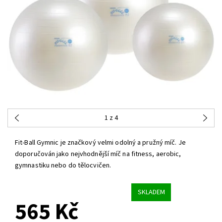
1
z 4
Fit-Ball Gymnic je značkový velmi odolný a pružný míč. Je
doporučován jako nejvhodnější míč na fitness, aerobic,
gymnastiku nebo do tělocvičen.
SKLADEM
565 Kč