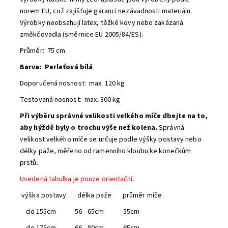
norem EU, což zajišťuje garanci nezávadnosti materiálu.
Výrobky neobsahují latex, těžké kovy nebo zakázaná
změkčovadla (směrnice EU 2005/84/ES).
Průměr: 75 cm
Barva: Perleťová bílá
Doporučená nosnost
: max. 120 kg
Testovaná nosnost: max. 300 kg
Při výběru správné velikosti velkého míče dbejte na to,
aby hýždě byly o trochu výše než kolena.
Správná
velikost velkého míče se určuje podle výšky postavy nebo
délky paže, měřeno od ramenního kloubu ke konečkům
prstů.
Uvedená tabulka je pouze orientační.
výška postavy délka paže průměr míče
do 155cm 56 - 65cm 55cm