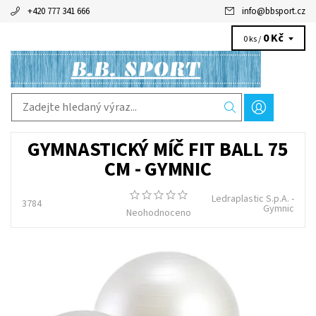
+420 777 341 666
info
@
bbsport.cz
0 Kč
0 ks /
GYMNASTICKÝ MÍČ FIT BALL 75
CM - GYMNIC
Ledraplastic S.p.A. -
3784
Gymnic
Neohodnoceno