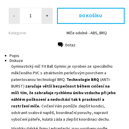
-
+
Kategorie:
Míče odolné - ABS, BRQ
Dotaz
Tisk
Popis
Diskuze
Gymnastický míč Fit Ball Gymnic je vyroben ze speciálního
měkčeného PVC s atraktivním perleťovým povrchem a
patentovanou technologií BRQ.
Technologie BRQ
(ANTI-
BURST)
zaručuje větší bezpečnost během cvičení na
míči tím, že zabraňuje rychlému úniku vzduchu při jeho
náhlém poškození a nedochází tak k prasknutí a
roztržení míče.
Cvičení
Vám pomůže zlepšit kondici,
odstranit svalové napětí, koordinační poruchy, napravit
vybočení páteře, kulatá záda a zlepšit koordinaci dechu.
Výrobky italské firmy Ledraplastic jsou vyrobeny podle