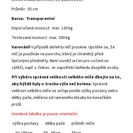
Průměr: 55 cm
Barva: Transparentní
Doporučená nosnost: max. 120 kg
Testovaná nosnost: max. 300 kg
Varování!
V případě defektu míč praskne. Ujistěte se, že
míč je používán na povrchu, který je chráněný před
špičatými předměty. Není rovněž určen pro cvičení se
zátěží, např. s činkou. Je zapotřebí dohledu dospělé osoby.
Při výběru správné velikosti velkého míče dbejte na to,
aby hýždě byly o trochu výše než kolena.
Správná
velikost velkého míče se určuje podle výšky postavy nebo
délky paže, měřeno od ramenního kloubu ke konečkům
prstů.
Uvedená tabulka je pouze orientační.
výška postavy délka paže průměr míče