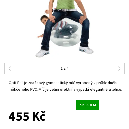
1
z 4
Opti Ball je značkový gymnastický míč vyrobený z průhledného
měkčeného PVC. Míč je velmi efektní a vypadá elegantně a lehce.
SKLADEM
455 Kč