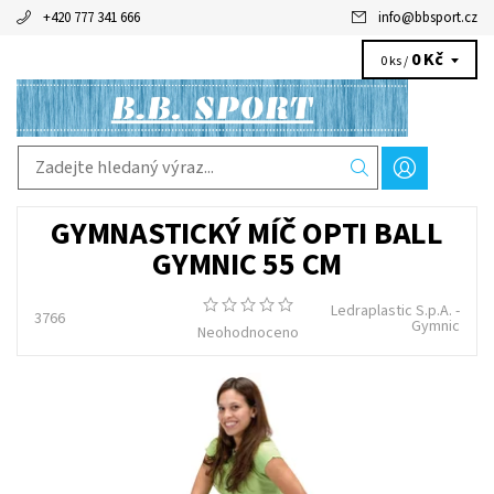
+420 777 341 666
info
@
bbsport.cz
0 Kč
0 ks /
GYMNASTICKÝ MÍČ OPTI BALL
GYMNIC 55 CM
Ledraplastic S.p.A. -
3766
Gymnic
Neohodnoceno