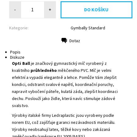
-
+
Kategorie:
Gymbally Standard
Dotaz
Tisk
Popis
Diskuze
Opti Ball
je značkový gymnastický míč vyrobený z
kvalitního
průhledného
měkčeného PVC. Míč je velmi
efektní a vypadá elegantně a lehce. Pomůže Vám zlepšit
kondici, odstranit svalové napětí, koordinační poruchy,
napravit vybočení páteře, kulatá záda, zlepšit koordinaci
dechu. Poslouží jako židle, která navíc stimuluje zádové
svalstvo.
Výrobky italské firmy Ledraplastic jsou vyrobeny podle
norem EU, což zajišťuje garanci nezávadnosti materiálu.
Výrobky neobsahují latex, těžké kovy nebo zakázaná
změkčovadla (směrnice EU 2005/84/ES).