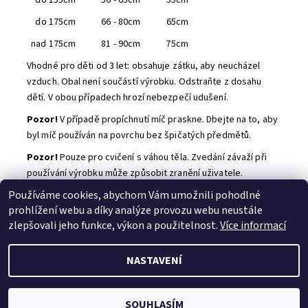
do 155cm 56 - 65cm 55cm
do 175cm 66 - 80cm 65cm
nad 175cm 81 - 90cm 75cm
Vhodné pro děti od 3 let: obsahuje zátku, aby neucházel
vzduch. Obal není součástí výrobku. Odstraňte z dosahu
dětí. V obou případech hrozí nebezpečí udušení.
Pozor!
V případě propíchnutí míč praskne. Dbejte na to, aby
byl míč používán na povrchu bez špičatých předmětů.
Pozor!
Pouze pro cvičení s váhou těla. Zvedání závaží při
používání výrobku může způsobit zranění uživatele.
Používáme cookies, abychom Vám umožnili pohodlné
Buďte první, kdo napíše příspěvek k této položce.
prohlížení webu a díky analýze provozu webu neustále
Přidat komentář
zlepšovali jeho funkce, výkon a použitelnost.
Více informací
NASTAVENÍ
2026 © B.B. SPORT s.r.o., všechna práva vyhrazena
Vytvořil Shoptet
SOUHLASÍM