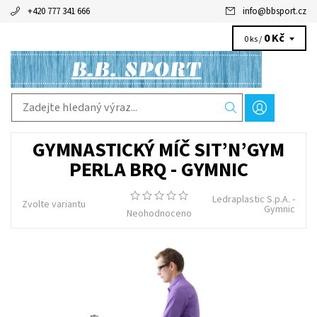
+420 777 341 666
info
@
bbsport.cz
0 Kč
0 ks /
GYMNASTICKÝ MÍČ SIT’N’GYM
PERLA BRQ - GYMNIC
Ledraplastic S.p.A. -
Zvolte variantu
Gymnic
Neohodnoceno