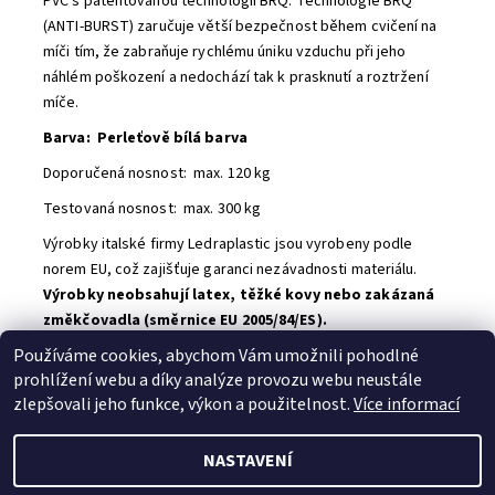
PVC s patentovanou technologií BRQ. Technologie BRQ
(ANTI-BURST) zaručuje větší bezpečnost během cvičení na
míči tím, že zabraňuje rychlému úniku vzduchu při jeho
náhlém poškození a nedochází tak k prasknutí a roztržení
míče.
Barva: Perleťově bílá barva
Doporučená nosnost: max. 120 kg
Testovaná nosnost: max. 300 kg
Výrobky italské firmy Ledraplastic jsou vyrobeny podle
norem EU, což zajišťuje garanci nezávadnosti materiálu.
Výrobky neobsahují latex, těžké kovy nebo zakázaná
změkčovadla (směrnice EU 2005/84/ES).
Používáme cookies, abychom Vám umožnili pohodlné
Buďte první, kdo napíše příspěvek k této položce.
prohlížení webu a díky analýze provozu webu neustále
Přidat komentář
zlepšovali jeho funkce, výkon a použitelnost.
Více informací
NASTAVENÍ
2026 © B.B. SPORT s.r.o., všechna práva vyhrazena