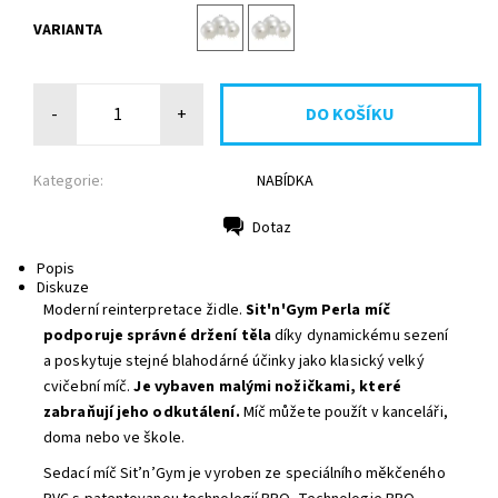
VARIANTA
-
+
Kategorie:
NABÍDKA
Dotaz
Tisk
Popis
Diskuze
Moderní reinterpretace židle.
Sit'n'Gym Perla míč
podporuje správné držení těla
díky dynamickému sezení
a poskytuje stejné blahodárné účinky jako klasický velký
cvičební míč.
Je vybaven malými nožičkami, které
zabraňují jeho odkutálení.
Míč můžete použít v kanceláři,
doma nebo ve škole.
Sedací míč Sit’n’Gym je vyroben ze speciálního měkčeného