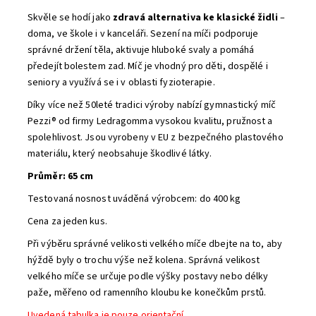
Skvěle se hodí jako
zdravá alternativa ke klasické židli
–
doma, ve škole i v kanceláři. Sezení na míči podporuje
správné držení těla, aktivuje hluboké svaly a pomáhá
předejít bolestem zad. Míč je vhodný pro děti, dospělé i
seniory a využívá se i v oblasti fyzioterapie.
Díky více než 50leté tradici výroby nabízí gymnastický míč
Pezzi® od firmy Ledragomma vysokou kvalitu, pružnost a
spolehlivost. Jsou vyrobeny v EU z bezpečného plastového
materiálu, který neobsahuje škodlivé látky.
Průměr: 65 cm
Testovaná nosnost uváděná výrobcem: do 400 kg
Cena za jeden kus.
Při výběru správné velikosti velkého míče dbejte na to, aby
hýždě byly o trochu výše než kolena. Správná velikost
velkého míče se určuje podle výšky postavy nebo délky
paže, měřeno od ramenního kloubu ke konečkům prstů.
Uvedená tabulka je pouze orientační.