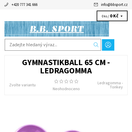
+420 777 341 666
info
@
bbsport.cz
0 Kč
0 ks /
GYMNASTIKBALL 65 CM -
LEDRAGOMMA
Ledragomma -
Zvolte variantu
Tonkey
Neohodnoceno