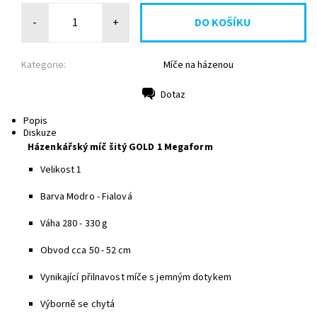
-
+
Kategorie:
Míče na házenou
Dotaz
Tisk
Popis
Diskuze
Házenkářský míč šitý GOLD 1 Megaform
Velikost 1
Barva Modro - Fialová
Váha 280 - 330 g
Obvod cca 50 - 52 cm
Vynikající přilnavost míče s jemným dotykem
Výborně se chytá