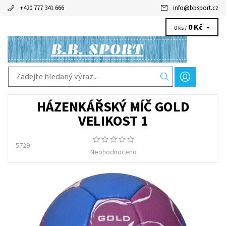
+420 777 341 666
info
@
bbsport.cz
0 Kč
0 ks /
HÁZENKÁŘSKÝ MÍČ GOLD
VELIKOST 1
5729
Neohodnoceno