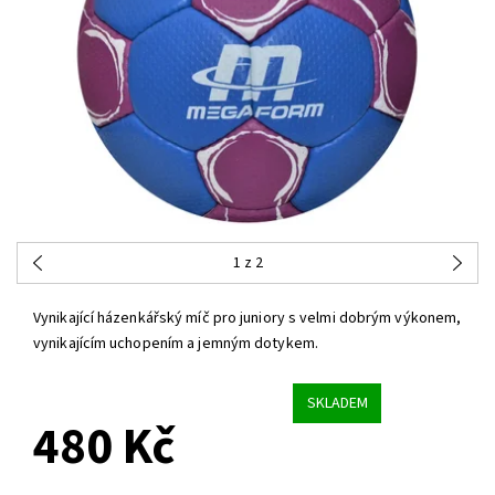
1
z 2
Vynikající házenkářský míč pro juniory s velmi dobrým výkonem,
vynikajícím uchopením a jemným dotykem.
SKLADEM
480 Kč