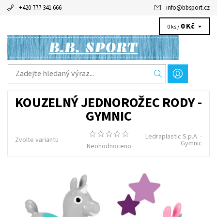
+420 777 341 666
info
@
bbsport.cz
0 Kč
0 ks /
KOUZELNÝ JEDNOROŽEC RODY -
GYMNIC
Ledraplastic S.p.A. -
Zvolte variantu
Gymnic
Neohodnoceno