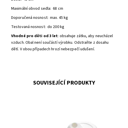
Maximální
obvod sedla: 68 cm
Doporučená nosnost: max. 45 kg
Testovaná nosnost: do 200 kg
Vhodné pro děti od 3 let
: obsahuje zátku, aby neucházel
vzduch. Obal není součástí výrobku. Odstraňte z dosahu
dětí. V obou případech hrozí nebezpečí udušení.
SOUVISEJÍCÍ PRODUKTY
Pevný plastový podstavec - houpačka pod koníka Rody,
žirafu Gyffy a Raffy. Ze skákacího zvířatka se stane
houpačka.