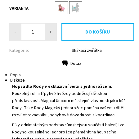
VARIANTA
-
+
Kategorie:
Skákací zvířátka
Dotaz
Tisk
Popis
Diskuze
Hopsadlo Rody v exkluzivní verzi s jednorožcem.
Kouzelný roh a třpytivé hvězdy podněcují dětskou
představivost. Magical Unicorn má stejné vlastnosti jako kůň
Rody. Také Rody Magický jednorožec pomáhá vašemu dítěti
rozvíjet rovnováhu, pohybové dovednosti a koordinaci.
Díky odnímatelným podstavcům (nejsou součástí balení) lze
Rodyho kouzelného jednorožce přeměnit na houpacího