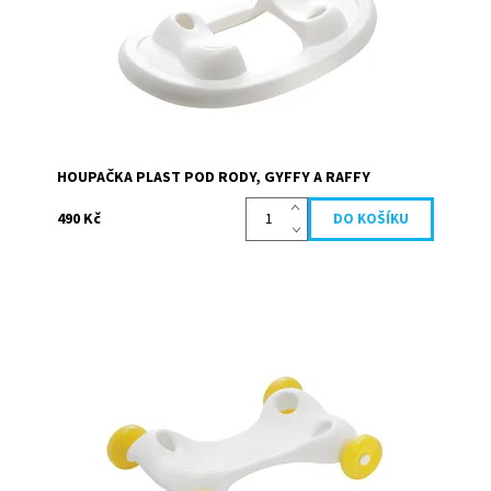
Dostupnost:
Skladem
Kód:
3850
Značka:
Ledraplastic S.p.A. - Gymnic
HOUPAČKA PLAST POD RODY, GYFFY A RAFFY
490 Kč
Základna s pevnými plastovými koly určená k použití na
výrobky Rody, Gyffy, Raffy a Kody.
Dostupnost:
Skladem
Kód:
11480
Značka:
Ledraplastic S.p.A. - Gymnic