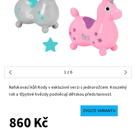
1
z 6
Nafukovací kůň Rody v exkluzivní verzi s jednorožcem. Kouzelný
roh a třpytivé hvězdy podněcují dětskou představivost.
ZVOLTE VARIANTU
860 Kč