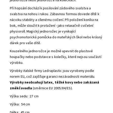
jednorožce nebo jednorožce na kolečkách.
Při hopsání dochází k posilování zádového svalstva a
svalstva na nohou i rukou.
Zábavnou formou dovede dítě k
nácviku stability a cílenému cvičení. Při položení koníka na
bok, může sloužit k protažení - jako relaxačně cvičební
physioroll. Magický jednorožec je vynikající
psychomotorická pomůcka do mateřských škol nebo krásný
dárek pro vaše dítě.
Kouzelného jednorožce je možné upevnit do plastové
houpačky nebo podstavce s kolečky, které nejsou součástí
výrobku.
Výrobky italské firmy Ledraplastic jsou vyrobeny podle
norem EU, což zajišťuje garanci nezávadnosti materiálu.
Výrobky neobsahují latex, těžké kovy nebo zakázaná
změkčovadla
(směrnice EU 2005/84/ES).
Výška sedu: 27 cm
Výška: 54 cm
Délka: 45 cm