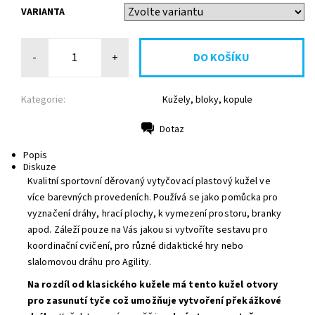
VARIANTA
-
+
Kategorie:
Kužely, bloky, kopule
Dotaz
Tisk
Popis
Diskuze
Kvalitní sportovní děrovaný vytyčovací plastový kužel ve
více barevných provedeních. Používá se jako pomůcka pro
vyznačení dráhy, hrací plochy, k vymezení prostoru, branky
apod. Záleží pouze na Vás jakou si vytvoříte sestavu pro
koordinační cvičení, pro různé didaktické hry nebo
slalomovou dráhu pro Agility.
Na rozdíl od klasického kužele má tento kužel otvory
pro zasunutí tyče což umožňuje vytvoření překážkové