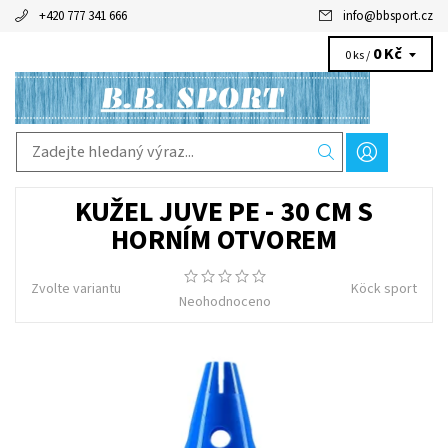
+420 777 341 666
info
@
bbsport.cz
0 Kč
0 ks /
KUŽEL JUVE PE - 30 CM S
HORNÍM OTVOREM
Zvolte variantu
Köck sport
Neohodnoceno