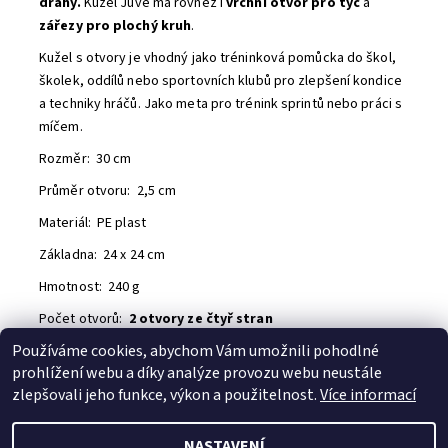
dráhy.
Kužel Juve má rovněž i
vrchní otvor pro tyč
a
zářezy pro plochý kruh
.
Kužel s otvory je vhodný jako tréninková pomůcka do škol,
školek, oddílů nebo sportovních klubů pro zlepšení kondice
a techniky hráčů. Jako meta pro trénink sprintů nebo práci s
míčem.
Rozměr: 30 cm
Průměr otvoru: 2,5 cm
Materiál: PE plast
Základna: 24 x 24 cm
Hmotnost: 240 g
Počet otvorů:
2 otvory ze čtyř stran
Používáme cookies, abychom Vám umožnili pohodlné
Buďte první, kdo napíše příspěvek k této položce.
prohlížení webu a díky analýze provozu webu neustále
Přidat komentář
zlepšovali jeho funkce, výkon a použitelnost.
Více informací
NASTAVENÍ