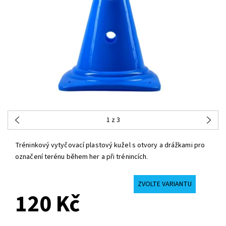
1
z 3
Tréninkový vytyčovací plastový kužel s otvory a drážkami pro
označení terénu během her a při trénincích.
ZVOLTE VARIANTU
120 Kč