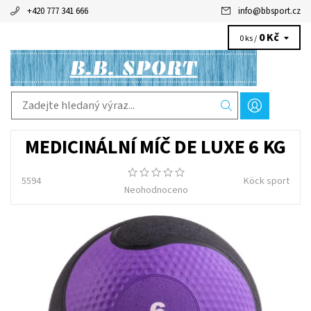
+420 777 341 666
info
@
bbsport.cz
0 Kč
0 ks /
MEDICINÁLNÍ MÍČ DE LUXE 6 KG
5594
Köck sport
Neohodnoceno