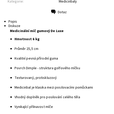
Kategorie:
Medicinbaly
Dotaz
Tisk
Popis
Diskuze
Medicinální míč gumový De Luxe
Hmotnost 6 kg
Průměr 25,5 cm
Kvalitní pevná přírodní guma
Povrch Dimple - struktura golfového míčku
Texturovaný, protiskluzový
Medicinbal je klasika mezi posilovacími pomůckami
Vhodný doplněk pro posilování celého těla
Vynikající přilnavost míče