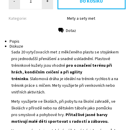
-
+
Kategorie:
Mety a sety met
Dotaz
Tisk
Popis
Diskuze
Sada 20 vytyčovacích met z měkčeného plastu se stojánkem
pro jednodušší přenášení a snadné uskladnění. Plastové
tréninkové kužely jsou vhodné
pro označení terénu při
hrách, kondičním cvičení a při agility
tréninku
. Slalomová dráha je ideální na trénink rychlosti a na
trénink práce s míčem. Mety využijete při venkovních nebo
vnitřních aktivitách.
Mety využijete ve školách, při pobytu na školní zahradě, ve
školách v přírodě nebo na dětském táboře jako pomůcku
pro smyslové a pohybové hry.
Přitažlivé jasné barvy
motivují malé děti sportovat s radostí a zábavou.