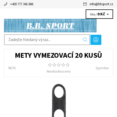
+420 777 341 666
info
@
bbsport.cz
0 Kč
0 ks /
METY VYMEZOVACÍ 20 KUSŮ
9876
Spordas
Neohodnoceno