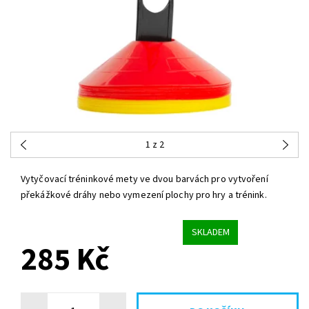
1
z 2
Vytyčovací tréninkové mety ve dvou barvách pro vytvoření
překážkové dráhy nebo vymezení plochy pro hry a trénink.
SKLADEM
285 Kč