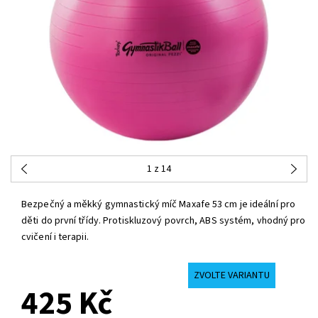
1
z 14
Bezpečný a měkký gymnastický míč Maxafe 53 cm je ideální pro
děti do první třídy. Protiskluzový povrch, ABS systém, vhodný pro
cvičení i terapii.
ZVOLTE VARIANTU
425 Kč