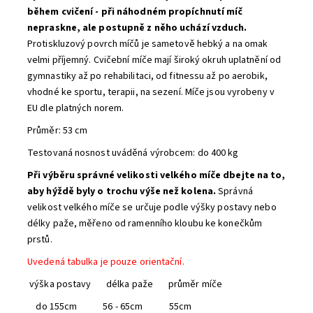
během cvičení - při náhodném propíchnutí míč
nepraskne, ale postupně z něho uchází vzduch.
Protiskluzový povrch míčů je sametově hebký a na omak
velmi příjemný.
Cvičební míče mají široký okruh uplatnění od
gymnastiky až po rehabilitaci, od fitnessu až po aerobik,
vhodné ke sportu, terapii, na sezení.
Míče jsou vyrobeny v
EU dle platných norem.
Průměr: 53 cm
Testovaná nosnost uváděná výrobcem: do 400 kg
Při výběru správné velikosti velkého míče dbejte na to,
aby hýždě byly o trochu výše než kolena.
Správná
velikost velkého míče se určuje podle výšky postavy nebo
délky paže, měřeno od ramenního kloubu ke konečkům
prstů.
Uvedená tabulka je pouze orientační.
výška postavy délka paže průměr míče
do 155cm 56 - 65cm 55cm