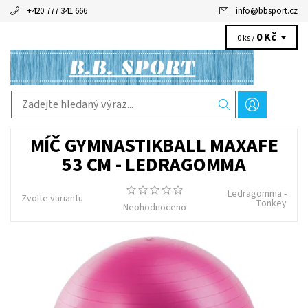
+420 777 341 666
info
@
bbsport.cz
0 Kč
0 ks /
MÍČ GYMNASTIKBALL MAXAFE
53 CM - LEDRAGOMMA
Ledragomma -
Zvolte variantu
Tonkey
Neohodnoceno