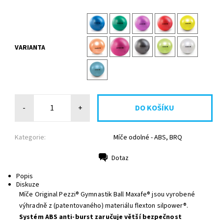
VARIANTA
-
+
Kategorie:
Míče odolné - ABS, BRQ
Dotaz
Tisk
Popis
Diskuze
M
íče Original Pezzi® Gymnastik Ball Maxafe® jsou vyrobené
výhradně z (patentovaného) materiálu flexton silpower®.
Systém ABS anti-burst zaručuje větší bezpečnost