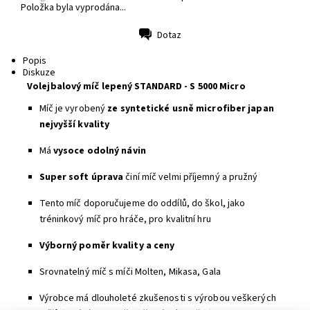
Položka byla vyprodána...
Dotaz
Tisk
Popis
Diskuze
Volejbalový míč lepený STANDARD - S 5000 Micro
Míč je vyrobený
ze syntetické usně microfiber japan
nejvyšší kvality
Má
vysoce odolný návin
Super soft úprava
činí míč velmi příjemný a pružný
Tento míč doporučujeme do oddílů, do škol, jako
tréninkový míč pro hráče, pro kvalitní hru
Výborný poměr kvality a ceny
Srovnatelný míč s míči Molten, Mikasa, Gala
Výrobce má dlouholeté zkušenosti s výrobou veškerých