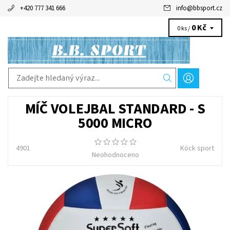
+420 777 341 666
info
@
bbsport.cz
0 Kč
0 ks /
MÍČ VOLEJBAL STANDARD - S
5000 MICRO
4901
Köck sport
Neohodnoceno