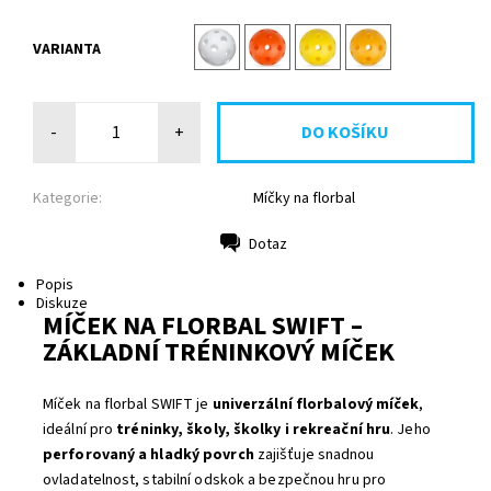
VARIANTA
-
+
Kategorie:
Míčky na florbal
Dotaz
Tisk
Popis
Diskuze
MÍČEK NA FLORBAL SWIFT –
ZÁKLADNÍ TRÉNINKOVÝ MÍČEK
Míček na florbal SWIFT je
univerzální florbalový míček
,
ideální pro
tréninky, školy, školky i rekreační hru
. Jeho
perforovaný a hladký povrch
zajišťuje snadnou
ovladatelnost, stabilní odskok a bezpečnou hru pro