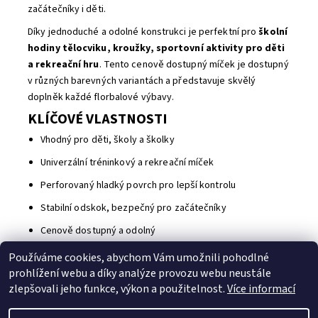
začátečníky i děti.
Díky jednoduché a odolné konstrukci je perfektní pro
školní
hodiny tělocviku, kroužky, sportovní aktivity pro děti
a rekreační hru
. Tento cenově dostupný míček je dostupný
v různých barevných variantách a představuje skvělý
doplněk každé florbalové výbavy.
KLÍČOVÉ VLASTNOSTI
Vhodný pro děti, školy a školky
Univerzální tréninkový a rekreační míček
Perforovaný hladký povrch pro lepší kontrolu
Stabilní odskok, bezpečný pro začátečníky
Cenově dostupný a odolný
Používáme cookies, abychom Vám umožnili pohodlné
Buďte první, kdo napíše příspěvek k této položce.
prohlížení webu a díky analýze provozu webu neustále
Přidat komentář
zlepšovali jeho funkce, výkon a použitelnost.
Více informací