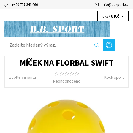
+420 777 341 666
info
@
bbsport.cz
0 Kč
0 ks /
MÍČEK NA FLORBAL SWIFT
Zvolte variantu
Köck sport
Neohodnoceno