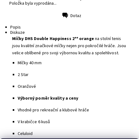
Položka byla vyprodána...
Dotaz
Tisk
Popis
Diskuze
Míčky DHS Double Happiness 2** orange
na stolní tenis
jsou kvalitní značkové míčky nejen pro pokročilé hráče. Jsou
velice oblíbené pro svoji výbornou kvalitu a spolehlivost.
Míčky 40 mm
2 Star
Oranžové
Výborný poměr kvality a ceny
Vhodné pro rekreační a klubové hráče
V krabičce 6 kusů
Celuloid