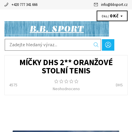
+420 777 341 666
info
@
bbsport.cz
0 Kč
0 ks /
MÍČKY DHS 2** ORANŽOVÉ
STOLNÍ TENIS
4575
DHS
Neohodnoceno