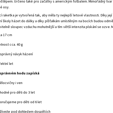
oštěpem. Určeno také pro začátky s americkým fotbalem.
Mimořádný tvar a
é osy.
cí raketka je vytvořená tak, aby měla ty nejlepší letové vlastnosti. Díky je
ní školy házet do dálky
a díky píšťalkám umístěným na bocích budou odměn
itelně sloupec vzduchu mohutnější a tím větší intenzita pískání se ozve.
ka 17 cm
tnost cca. 40 g
 správný návyk házení
ektní let
 správném hodu zapíská
ělocvičny i ven
hodné pro děti do 3 let
oručujeme pro děti od 6 let
žívejte pod dohledem dospělých