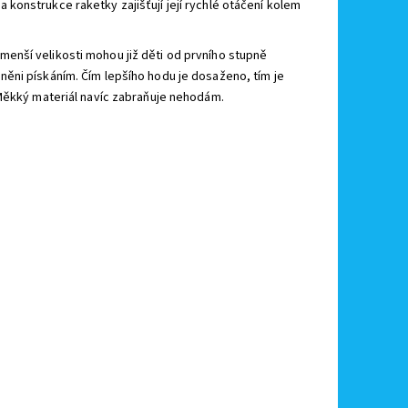
 konstrukce raketky zajišťují její rychlé otáčení kolem
jí menší velikosti mohou již děti od prvního stupně
ěni pískáním. Čím lepšího hodu je dosaženo, tím je
 Měkký materiál navíc zabraňuje nehodám.