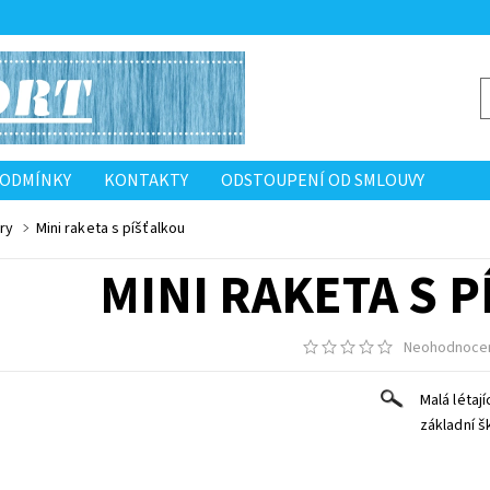
PODMÍNKY
KONTAKTY
ODSTOUPENÍ OD SMLOUVY
ry
Mini raketa s píšťalkou
MINI RAKETA S 
Neohodnoce
Malá létají
základní š