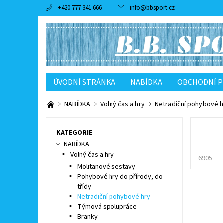
+420 777 341 666
info
@
bbsport.cz
ÚVODNÍ STRÁNKA
NABÍDKA
OBCHODNÍ 
NABÍDKA
Volný čas a hry
Netradiční pohybové h
KATEGORIE
NABÍDKA
Volný čas a hry
6905
Molitanové sestavy
Pohybové hry do přírody, do
třídy
Netradiční pohybové hry
Týmová spolupráce
Branky