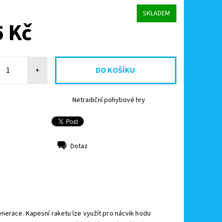
SKLADEM
 Kč
+
Netradiční pohybové hry
Dotaz
generace. Kapesní raketu lze využít pro nácvik hodu