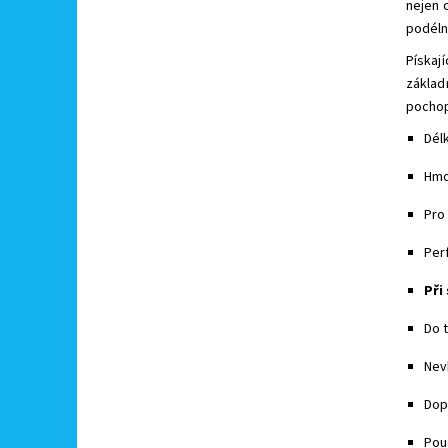
nejen 
podéln
Pískají
základ
pochop
Dél
Hmo
Pro
Perf
Při
Do t
Nev
Dop
Pou