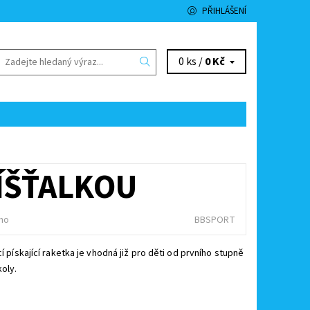
PŘIHLÁŠENÍ
0 ks /
0 Kč
PÍŠŤALKOU
no
BBSPORT
cí pískající raketka je vhodná již pro děti od prvního stupně
koly.