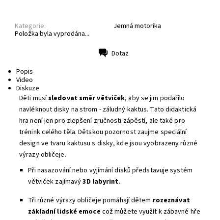
Kategorie:
Jemná motorika
Položka byla vyprodána...
Dotaz
Tisk
Popis
Video
Diskuze
Děti musí
sledovat směr větviček
, aby se jim podařilo
navléknout disky na strom - záludný kaktus. Tato didaktická
hra
není jen pro zlepšení zručnosti zápěstí, ale také pro
trénink celého těla.
Dětskou pozornost zaujme s
peciální
design ve tvaru kaktusu s disky, kde jsou vyobrazeny různé
výrazy obličeje
.
Při nasazování nebo vyjímání disků představuje systém
větviček zajímavý
3D labyrint
.
Tři různé výrazy obličeje pomáhají dětem
rozeznávat
základní lidské emoce
což můžete využít k zábavné hře