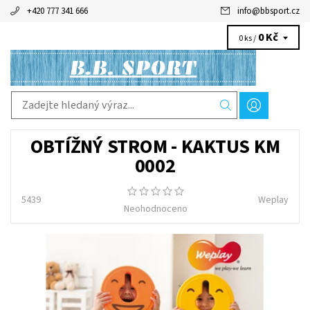
+420 777 341 666
info
@
bbsport.cz
0 Kč
0 ks /
OBTÍŽNÝ STROM - KAKTUS KM
0002
5439
Weplay
Neohodnoceno