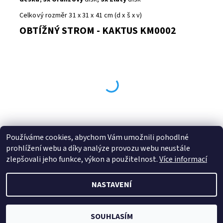
Celkový rozměr 31 x 31 x 41 cm (d x š x v)
OBTÍŽNÝ STROM - KAKTUS KM0002
Používáme cookies, abychom Vám umožnili pohodlné
Buďte první, kdo napíše příspěvek k této položce.
prohlížení webu a díky analýze provozu webu neustále
Přidat komentář
zlepšovali jeho funkce, výkon a použitelnost.
Více informací
NASTAVENÍ
2026 © B.B. SPORT s.r.o., všechna práva vyhrazena
Vytvořil Shoptet
SOUHLASÍM