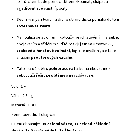
jejímž cílem bude pomoci dětem zkoumat, chápat a
vyjadřovat své vlastní pocity.
Sedm různých tvarů na druhé straně disků pomáhá dětem
rozeznávat tvary
.
Manipulací se stromem, kotoučy, jejich stavěním na sebe,
spojováním a tříděním si dítě rozvíjí
jemnou
motoriku,
zrakové a hmatové vnímání
, logické myšlení, ale také
chápání
prostorových vztahů
.
Tato hra učí děti
spolupracovat
a komunikovat mezi
sebou, učí
řešit problémy
a nevzdávat se
.
Věk: 1 +
Váha: 2,5 kg
Materiál: HDPE
Země původu: Tchaj-wan
Balení obsahuje:
1x Zelená větev
,
1x
Zelená základní
deska
,
3x Oranžový
disk,
3x Žlutý
disk