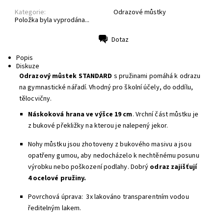
Kategorie:
Odrazové můstky
Položka byla vyprodána...
Dotaz
Tisk
Popis
Diskuze
Odrazový můstek STANDARD
s pružinami pomáhá k odrazu
na gymnastické nářadí. Vhodný pro školní účely, do oddílu,
tělocvičny.
Náskoková hrana ve výšce 19 cm
. Vrchní část můstku je
z bukové překližky na kterou je nalepený jekor.
Nohy můstku jsou zhotoveny z bukového masivu a jsou
opatřeny gumou, aby nedocházelo k nechtěnému posunu
výrobku nebo poškození podlahy. Dobrý
odraz zajišťují
4 ocelové pružiny.
Povrchová úprava: 3x lakováno transparentním vodou
ředitelným lakem.