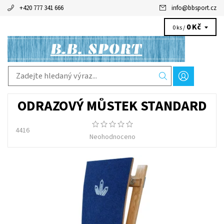
+420 777 341 666
info
@
bbsport.cz
0 Kč
0 ks /
ODRAZOVÝ MŮSTEK STANDARD
4416
Neohodnoceno