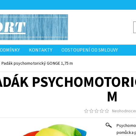
PODMÍNKY
KONTAKTY
ODSTOUPENÍ OD SMLOUVY
Padák psychomotorický GONGE 1,75 m
ADÁK PSYCHOMOTORIC
M
Neohodnoce
Psychomoto
pomůcka p