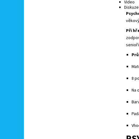
Video
Diskuze
Psych
věkový
Při hř
zodpov
senioř
Prů
Mat
8 po
Na o
Barv
Pad
Vhod
PS