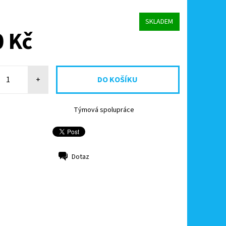
SKLADEM
 Kč
+
Týmová spolupráce
Dotaz