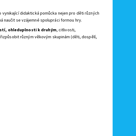
o vynikající didaktická pomůcka nejen pro děti různých
á naučit se vzájemné spolupráci formou hry.
stí, ohleduplnosti k druhým
, citlivosti,
 přizpůsobit různým věkovým skupinám (děti, dospělí,