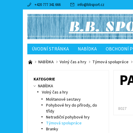
+420 777 341 666
info
@
bbsport.cz
ÚVODNÍ STRÁNKA
NABÍDKA
OBCHODNÍ 
NABÍDKA
Volný čas a hry
Týmová spolupráce
P
KATEGORIE
NABÍDKA
Volný čas a hry
Molitanové sestavy
Pohybové hry do přírody, do
8027
třídy
Netradiční pohybové hry
Týmová spolupráce
Branky