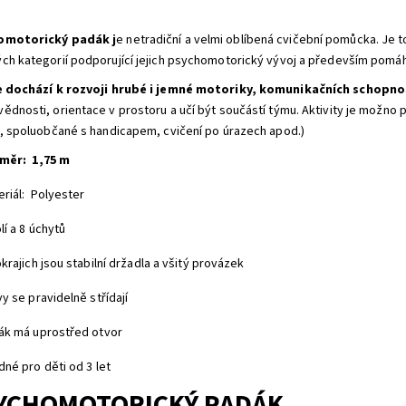
omotorický padák j
e netradiční a velmi oblíbená cvičební pomůcka. Je t
ch kategorií podporující jejich psychomotorický vývoj a především pomáh
e dochází k rozvoji hrubé i jemné motoriky, komunikačních schopno
ědnosti, orientace v prostoru a učí být součástí týmu. Aktivity je možno
i, spoluobčané s handicapem, cvičení po úrazech apod.)
měr: 1,75 m
eriál: Polyester
lí a 8 úchytů
krajich jsou stabilní držadla a všitý provázek
y se pravidelně střídají
ák má uprostřed otvor
né pro děti od 3 let
YCHOMOTORICKÝ PADÁK