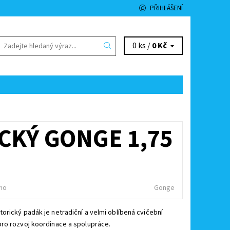
PŘIHLÁŠENÍ
0 ks /
0 Kč
KÝ GONGE 1,75
no
Gonge
rický padák je netradiční a velmi oblíbená cvičební
ro rozvoj koordinace a spolupráce.