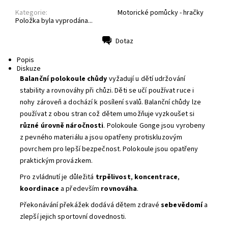
Kategorie:
Motorické pomůcky - hračky
Položka byla vyprodána...
Dotaz
Tisk
Popis
Diskuze
Balanční polokoule chůdy
vyžadují u dětí udržování
stability a rovnováhy při chůzi. Děti se učí používat ruce i
nohy zároveň a dochází k posílení svalů. Balanční chůdy lze
používat z obou stran což dětem umožňuje vyzkoušet si
různé úrovně náročnosti
. Polokoule Gonge jsou vyrobeny
z pevného materiálu a jsou opatřeny protiskluzovým
povrchem pro lepší bezpečnost
.
Polokoule jsou opatřeny
praktickým provázkem.
Pro zvládnutí je důležitá
trpělivost
,
koncentrace
,
koordinace
a především
rovnováha
.
Překonávání překážek dodává dětem zdravé
sebevědomí
a
zlepší jejich sportovní dovednosti.