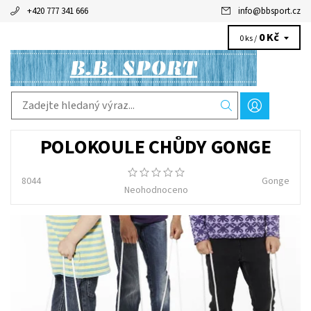
+420 777 341 666
info
@
bbsport.cz
0 Kč
0 ks /
POLOKOULE CHŮDY GONGE
8044
Gonge
Neohodnoceno