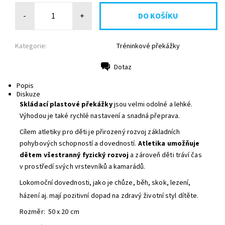
-
+
Kategorie:
Tréninkové překážky
Dotaz
Tisk
Popis
Diskuze
Skládací plastové překážky
jsou velmi odolné
a lehké.
Výhodou je také
rychlé nastavení a snadná přeprava.
Cílem atletiky pro děti je přirozený rozvoj základních
pohybových schopností a dovedností.
Atletika umožňuje
dětem všestranný fyzický rozvoj
a zároveň děti tráví čas
v prostředí svých vrstevníků a kamarádů.
Lokomoční dovednosti, jako je chůze, běh, skok, lezení,
házení aj. mají pozitivní dopad na zdravý životní styl dítěte.
Rozměr: 50 x 20 cm