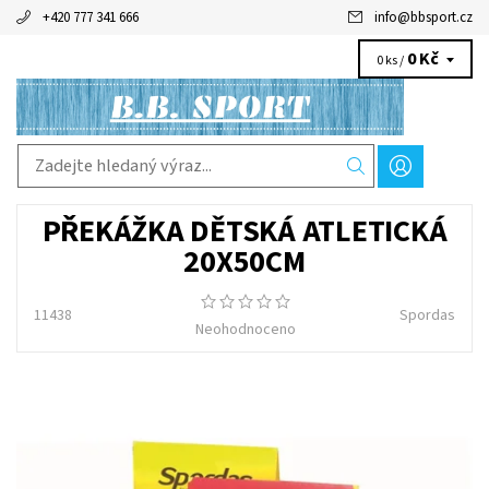
+420 777 341 666
info
@
bbsport.cz
0 Kč
0 ks /
PŘEKÁŽKA DĚTSKÁ ATLETICKÁ
20X50CM
11438
Spordas
Neohodnoceno