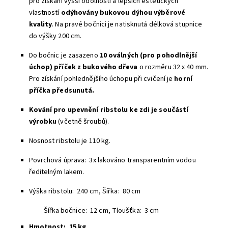
pro získaní vyšší odolnosti a lepších estetických
vlastností
odýhovány bukovou dýhou výběrové
kvality
. Na pravé bočnici je natisknutá délková stupnice
do výšky 200 cm.
Do bočnic je zasazeno
10 oválných (pro pohodlnější
úchop) příček z bukového dřeva
o rozměru 32 x 40 mm.
Pro získání pohlednějšího úchopu při cvičení je
horní
příčka předsunutá.
Kování pro upevnění ribstolu ke zdi je součástí
výrobku
(včetně šroubů).
Nosnost ribstolu je 110 kg.
Povrchová úprava: 3x lakováno transparentním vodou
ředitelným lakem.
Výška ribstolu: 240 cm, Šířka: 80 cm
Šířka bočnice: 12 cm, Tloušťka: 3 cm
Hmotnost: 15 kg