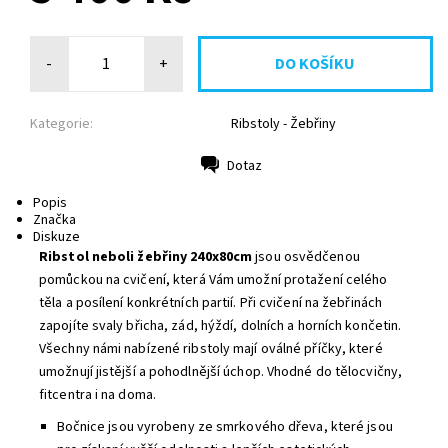
-
+
Kategorie:
Ribstoly - Žebřiny
Dotaz
Tisk
Popis
Značka
Diskuze
Ribstol neboli žebřiny 240x80cm
jsou osvědčenou
pomůckou na cvičení, která Vám umožní protažení celého
těla a posílení konkrétních partií. Při cvičení na žebřinách
zapojíte svaly břicha, zád, hýždí, dolních a horních končetin.
Všechny námi nabízené ribstoly mají oválné příčky, které
umožnují jistější a pohodlnější úchop. Vhodné do tělocvičny,
fitcentra i na doma.
Bočnice jsou vyrobeny ze smrkového dřeva, které jsou