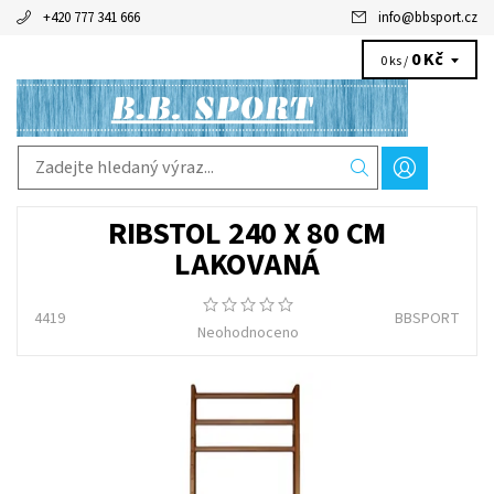
+420 777 341 666
info
@
bbsport.cz
0 Kč
0 ks /
RIBSTOL 240 X 80 CM
LAKOVANÁ
4419
BBSPORT
Neohodnoceno