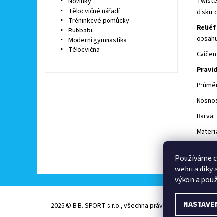
Twiste
Novinky
Tělocvičné nářadí
disku d
Tréninkové pomůcky
Reliéf
Rubbabu
obsahu
Moderní gymnastika
Tělocvična
Cvičen
Pravi
Průměr
Nosnos
Barva:
Materi
Buďte 
Používáme c
Př
webu a díky 
výkon a použ
NASTAVE
2026 © B.B. SPORT s.r.o., všechna práva vyhrazena