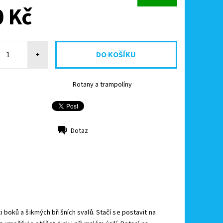
 Kč
+
Rotany a trampolíny
Dotaz
 boků a šikmých břišních svalů. Stačí se postavit na