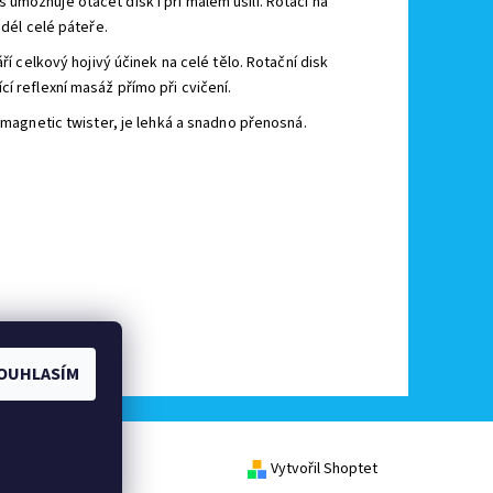
umožňuje otáčet disk i při malém úsilí. Rotací na
odél celé páteře.
ří celkový hojivý účinek na celé tělo. Ro
tační disk
í reflexní masáž přímo při cvičení.
magnetic twister, j
e lehká a snadno přenosná
.
OUHLASÍM
Vytvořil Shoptet