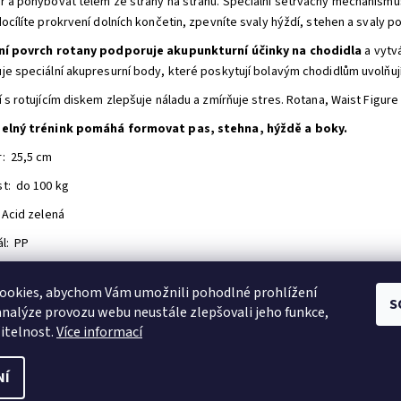
r a pohybovat tělem ze strany na stranu. Speciální setrvačný mechanismus 
ocílíte prokrvení dolních končetin, zpevníte svaly hýždí, stehen a svaly p
ní povrch rotany podporuje akupunkturní účinky na chodidla
a vytvá
je speciální akupresurní body, které poskytují bolavým chodidlům uvolňujíc
í s rotujícím diskem zlepšuje náladu a zmírňuje stres.
Rotana, Waist Figure 
delný trénink pomáhá formovat pas, stehna, hýždě a boky.
: 25,5 cm
t: do 100 kg
 Acid zelená
ál: PP
první, kdo napíše příspěvek k této položce.
ookies, abychom Vám umožnili pohodlné prohlížení
idat komentář
S
analýze provozu webu neustále zlepšovali jeho funkce,
itelnost.
Více informací
NÍ