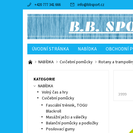
+420 777 341 666
info
@
bbsport.cz
ÚVODNÍ STRÁNKA
NABÍDKA
OBCHODNÍ 
NABÍDKA
Cvičební pomůcky
Rotany a trampolín
KATEGORIE
NABÍDKA
Volný čas a hry
3999
Cvičební pomůcky
Fasciální trénink, TOGU
Blackroll
Masážní ježci a válečky
Balanční pomůcky a podložky
Posilovací gumy