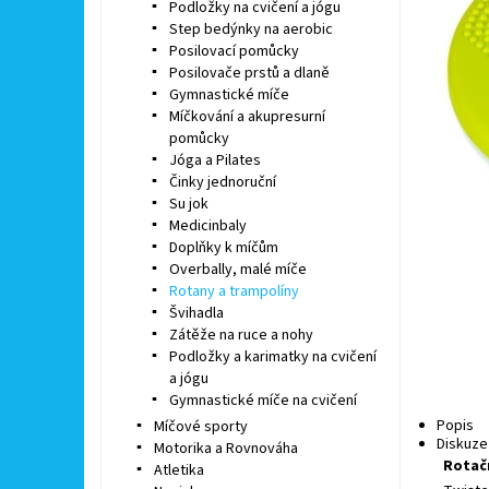
Podložky na cvičení a jógu
Step bedýnky na aerobic
Posilovací pomůcky
Posilovače prstů a dlaně
Gymnastické míče
Míčkování a akupresurní
pomůcky
Jóga a Pilates
Činky jednoruční
Su jok
Medicinbaly
Doplňky k míčům
Overbally, malé míče
Rotany a trampolíny
Švihadla
Zátěže na ruce a nohy
Podložky a karimatky na cvičení
a jógu
Gymnastické míče na cvičení
Popis
Míčové sporty
Diskuze
Motorika a Rovnováha
Rotač
Atletika