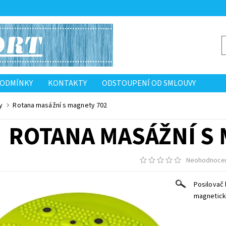
PODMÍNKY
KONTAKTY
ODSTOUPENÍ OD SMLOUVY
y
Rotana masážní s magnety 702
ROTANA MASÁŽNÍ S 
Neohodnoce
Posilovač 
magnetické