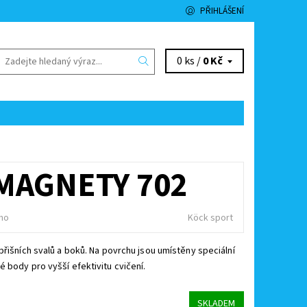
PŘIHLÁŠENÍ
0 ks /
0 Kč
MAGNETY 702
no
Köck sport
břišních svalů a boků. Na povrchu jsou umístěny speciální
 body pro vyšší efektivitu cvičení.
SKLADEM