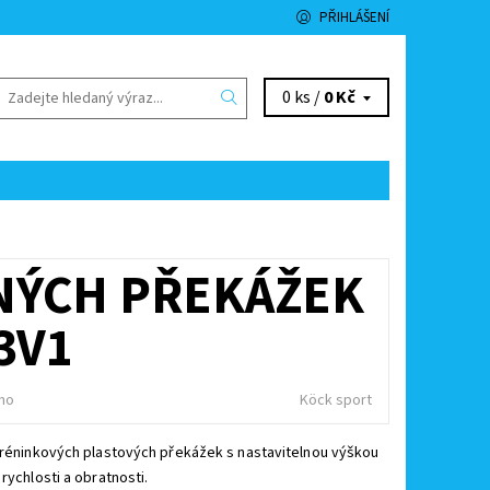
PŘIHLÁŠENÍ
0 ks /
0 Kč
LNÝCH PŘEKÁŽEK
3V1
no
Köck sport
tréninkových plastových překážek s nastavitelnou výškou
 rychlosti a obratnosti.