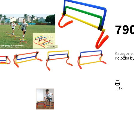
790
Kategorie:
Položka by
Tisk