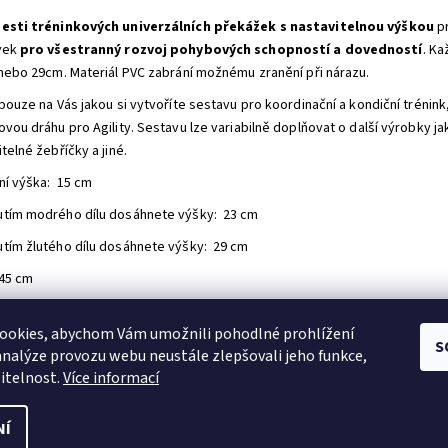
esti tréninkových univerzálních překážek s nastavitelnou výškou
pr
vek
pro všestranný rozvoj pohybových schopností a dovedností
. Ka
 nebo 29cm. Materiál PVC zabrání možnému zranění při nárazu.
 pouze na Vás jakou si vytvoříte sestavu pro koordinační a kondiční tréni
vou dráhu pro Agility. Sestavu lze variabilně doplňovat o další výrobky jak
telné žebříčky a jiné.
ní výška: 15 cm
tím modrého dílu dosáhnete výšky: 23 cm
tím žlutého dílu dosáhnete výšky: 29 cm
 45 cm
první, kdo napíše příspěvek k této položce.
ookies, abychom Vám umožnili pohodlné prohlížení
idat komentář
S
analýze provozu webu neustále zlepšovali jeho funkce,
itelnost.
Více informací
NÍ