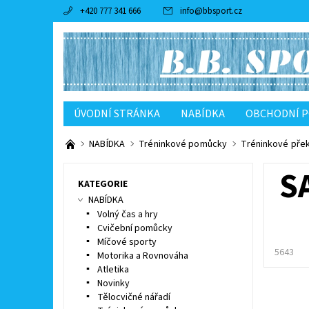
+420 777 341 666
info
@
bbsport.cz
ÚVODNÍ STRÁNKA
NABÍDKA
OBCHODNÍ 
NABÍDKA
Tréninkové pomůcky
Tréninkové pře
S
KATEGORIE
NABÍDKA
Volný čas a hry
Cvičební pomůcky
Míčové sporty
5643
Motorika a Rovnováha
Atletika
Novinky
Tělocvičné nářadí