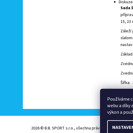
Diskuze
Sada š
přípra
15, 23
Záleží
slalomo
nastavi
Základ
Zvednu
Zvednu
Šířka:
Buďte 
Používáme c
Př
webu a díky 
výkon a použ
NASTAVE
2026 © B.B. SPORT s.r.o., všechna práva vyhrazena