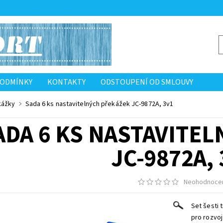
PODMÍNKY
KONTAKTY
ODSTOUPENÍ OD SMLOUVY
kážky
Sada 6 ks nastavitelných překážek JC-9872A, 3v1
ADA 6 KS NASTAVITE
JC-9872A, 
Neohodnoce
Set šesti 
pro rozvoj