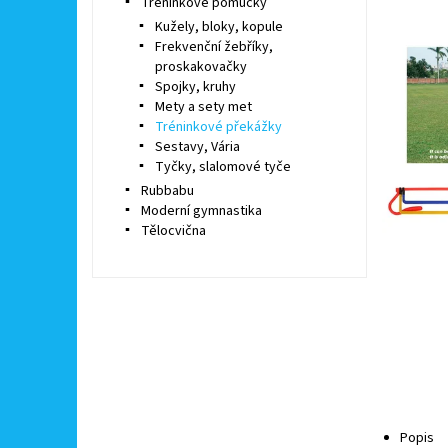
Tréninkové pomůcky
Kužely, bloky, kopule
Frekvenční žebříky,
proskakovačky
Spojky, kruhy
Mety a sety met
Tréninkové překážky
Sestavy, Vária
Tyčky, slalomové tyče
Rubbabu
Moderní gymnastika
Tělocvična
Popis