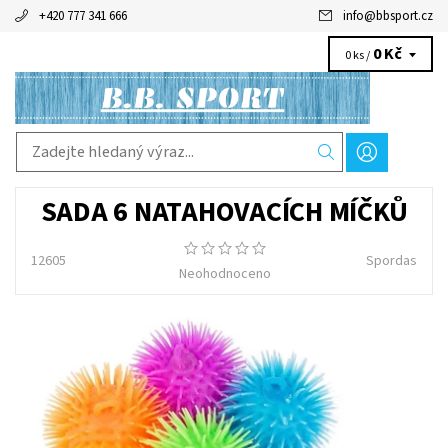
+420 777 341 666
info
@
bbsport.cz
0 Kč
0 ks /
SADA 6 NATAHOVACÍCH MÍČKŮ
12605
Spordas
Neohodnoceno