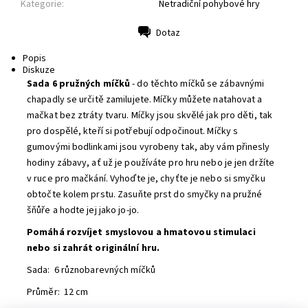
Kategorie:
Netradiční pohybové hry
Dotaz
Tisk
Popis
Diskuze
Sada 6 pružných míčků
- d
o těchto míčků se zábavnými
chapadly se určitě zamilujete. Míčky můžete natahovat a
mačkat bez ztráty tvaru. Míčky jsou skvělé jak pro děti, tak
pro dospělé, kteří si potřebují odpočinout.
Míčky s
gumovými bodlinkami jsou vyrobeny tak, aby vám přinesly
hodiny zábavy, ať už je používáte pro hru nebo je jen držíte
v ruce pro mačkání. Vyhoďte je, chyťte je nebo si smyčku
obtočte kolem prstu.
Zasuňte prst do smyčky na pružné
šňůře a hodte jej jako jo-jo.
Pomáhá rozvíjet smyslovou a hmatovou stimulaci
nebo si zahrát originální hru.
Sada: 6 různobarevných míčků
Průměr: 12 cm