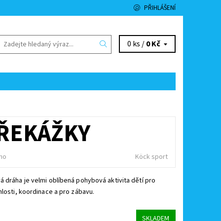
PŘIHLÁŠENÍ
0 ks /
0 Kč
PŘEKÁŽKY
no
Köck sport
 dráha je velmi oblíbená pohybová aktivita dětí pro
hlosti, koordinace a pro zábavu.
SKLADEM