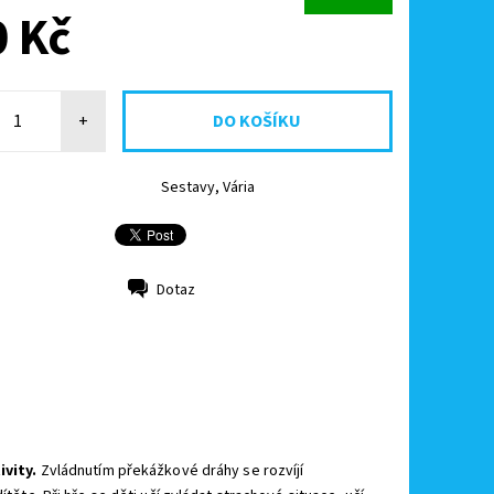
 Kč
+
Sestavy, Vária
Dotaz
vity.
Zvládnutím překážkové dráhy se rozvíjí