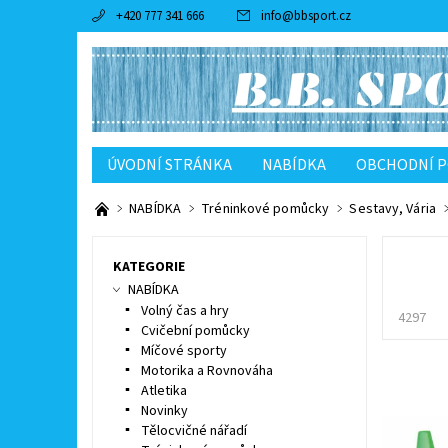
+420 777 341 666
info
@
bbsport.cz
ÚVODNÍ STRÁNKA
NABÍDKA
OBCHODNÍ 
NABÍDKA
Tréninkové pomůcky
Sestavy, Vária
KATEGORIE
NABÍDKA
Volný čas a hry
4297
Cvičební pomůcky
Míčové sporty
Motorika a Rovnováha
Atletika
Novinky
Tělocvičné nářadí