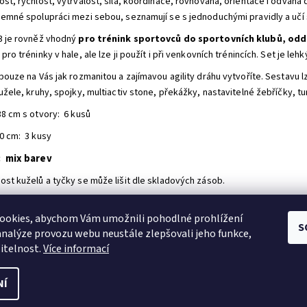
st, rychlost, vytrvalost, síla, koordinace, rovnováha, orientace i odvaha dí
jemné spolupráci mezi sebou, seznamují se s jednoduchými pravidly a učí 
3 je rovněž vhodný
pro trénink sportovců do sportovních klubů, odd
pro tréninky v hale, ale lze ji použít i při venkovních trénincích. Set je le
 pouze na Vás jak rozmanitou a zajímavou agility dráhu vytvoříte.
Sestavu lz
užele, kruhy, spojky, multiactiv stone, překážky, nastavitelné žebříčky, tun
38 cm s otvory: 6 kusů
0 cm: 3 kusy
: mix barev
ost kuželů a tyčky se může lišit dle skladových zásob.
první, kdo napíše příspěvek k této položce.
ookies, abychom Vám umožnili pohodlné prohlížení
idat komentář
S
analýze provozu webu neustále zlepšovali jeho funkce,
itelnost.
Více informací
NÍ