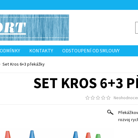
PODMÍNKY
KONTAKTY
ODSTOUPENÍ OD SMLOUVY
Set Kros 6+3 překážky
SET KROS 6+3 
Neohodnoce
Překážková
rozvoj ryc