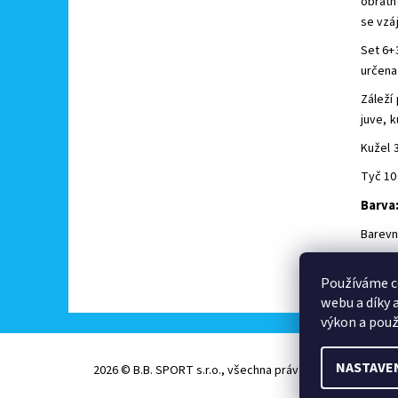
obratno
se vzá
Set 6+
určena 
Záleží
juve, k
Kužel 
Tyč 10
Barva
Barevn
Buďte 
Používáme c
Př
webu a díky 
výkon a použ
NASTAVE
2026 © B.B. SPORT s.r.o., všechna práva vyhrazena