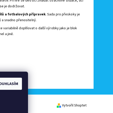
těte. Při hře se děti učí zvládat strachové situace, učí
se je dodržovat.
ílů a fotbalových přípravek
. Sada pro přeskoky je
hký a snadno přenositelný.
e variabilně doplňovat o další výrobky jako je blok
el a jiné.
OUHLASÍM
Vytvořil Shoptet