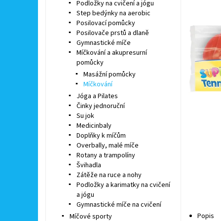
Podložky na cvičení a jógu
Step bedýnky na aerobic
Posilovací pomůcky
Posilovače prstů a dlaně
Gymnastické míče
Míčkování a akupresurní
pomůcky
Masážní pomůcky
Míčkování
Jóga a Pilates
Činky jednoruční
Su jok
Medicinbaly
Doplňky k míčům
Overbally, malé míče
Rotany a trampolíny
Švihadla
Zátěže na ruce a nohy
Podložky a karimatky na cvičení
a jógu
Gymnastické míče na cvičení
Popis
Míčové sporty