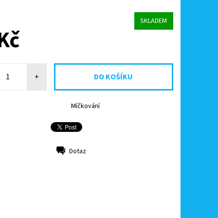
SKLADEM
Kč
+
Míčkování
Dotaz