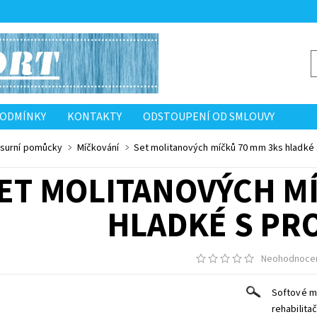
PODMÍNKY
KONTAKTY
ODSTOUPENÍ OD SMLOUVY
esurní pomůcky
Míčkování
Set molitanových míčků 70 mm 3ks hladké 
ET MOLITANOVÝCH MÍ
HLADKÉ S PR
Neohodnoce
Softové m
rehabilitač