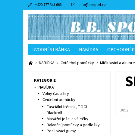
+420 777 341 666
info
@
bbsport.cz
ÚVODNÍ STRÁNKA
NABÍDKA
OBCHODNÍ 
NABÍDKA
Cvičební pomůcky
Míčkování a akupr
S
KATEGORIE
NABÍDKA
Volný čas a hry
Cvičební pomůcky
Fasciální trénink, TOGU
3892
Blackroll
Masážní ježci a válečky
Balanční pomůcky a podložky
Posilovací gumy