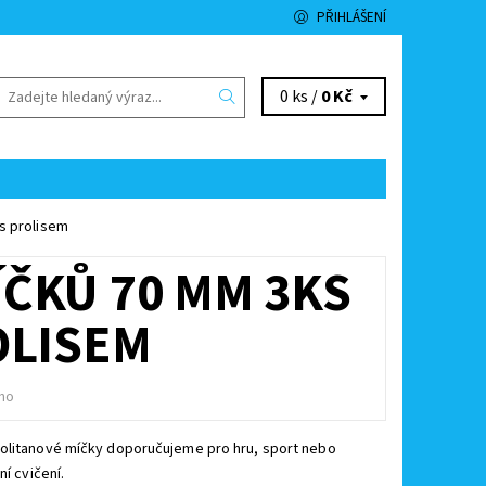
PŘIHLÁŠENÍ
0 ks /
0 Kč
s prolisem
ČKŮ 70 MM 3KS
OLISEM
no
olitanové míčky doporučujeme pro hru, sport nebo
ní cvičení.