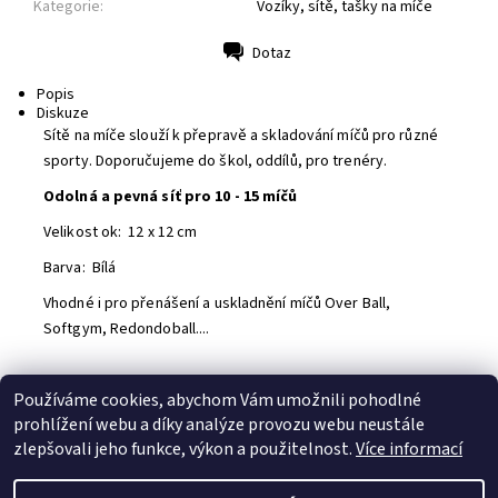
Kategorie:
Vozíky, sítě, tašky na míče
Dotaz
Tisk
Popis
Diskuze
Sítě na míče slouží k přepravě a skladování míčů pro různé
sporty. Doporučujeme do škol, oddílů, pro trenéry.
Odolná a pevná síť pro 10 - 15 míčů
Velikost ok: 12 x 12 cm
Barva: Bílá
Vhodné i pro přenášení a uskladnění míčů Over Ball,
Softgym, Redondoball....
Používáme cookies, abychom Vám umožnili pohodlné
Buďte první, kdo napíše příspěvek k této položce.
prohlížení webu a díky analýze provozu webu neustále
Přidat komentář
zlepšovali jeho funkce, výkon a použitelnost.
Více informací