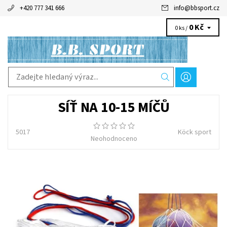
+420 777 341 666
info
@
bbsport.cz
0 Kč
0 ks /
SÍŤ NA 10-15 MÍČŮ
5017
Köck sport
Neohodnoceno