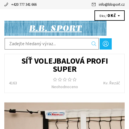
+420 777 341 666
info
@
bbsport.cz
0 Kč
0 ks /
SÍŤ VOLEJBALOVÁ PROFI
SUPER
4163
Kv. Řezáč
Neohodnoceno