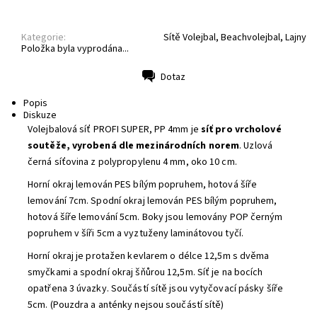
Kategorie:
Sítě Volejbal, Beachvolejbal, Lajny
Položka byla vyprodána...
Dotaz
Tisk
Popis
Diskuze
Volejbalová síť PROFI SUPER, PP 4mm je
síť pro vrcholové
soutěže, vyrobená dle mezinárodních norem
. Uzlová
černá síťovina z polypropylenu 4 mm, oko 10 cm.
Horní okraj lemován PES bílým popruhem, hotová šíře
lemování 7cm. Spodní okraj lemován PES bílým popruhem,
hotová šíře lemování 5cm. Boky jsou lemovány POP černým
popruhem v šíři 5cm a vyztuženy laminátovou tyčí.
Horní okraj je protažen kevlarem o délce 12,5m s dvěma
smyčkami a spodní okraj šňůrou 12,5m. Síť je na bocích
opatřena 3 úvazky. Součástí sítě jsou vytyčovací pásky šíře
5cm. (Pouzdra a anténky nejsou součástí sítě)