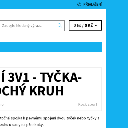
PŘIHLÁŠENÍ
0 ks /
0 Kč
 3V1 - TYČKA-
OCHÝ KRUH
no
Köck sport
otočná spojka k pevnému spojení dvou tyček nebo tyčky a
ruhu u sady na přeskoky.