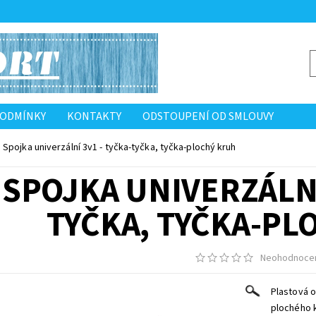
PODMÍNKY
KONTAKTY
ODSTOUPENÍ OD SMLOUVY
Spojka univerzální 3v1 - tyčka-tyčka, tyčka-plochý kruh
SPOJKA UNIVERZÁLNÍ
TYČKA, TYČKA-PL
Neohodnoce
Plastová 
plochého k