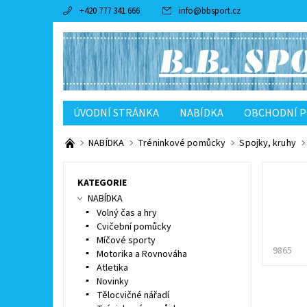
+420 777 341 666
info
@
bbsport.cz
ÚVODNÍ STRÁNKA
NABÍDKA
OBCHODNÍ 
NABÍDKA
Tréninkové pomůcky
Spojky, kruhy
KATEGORIE
NABÍDKA
Volný čas a hry
Cvičební pomůcky
Míčové sporty
9865
Motorika a Rovnováha
Atletika
Novinky
Tělocvičné nářadí