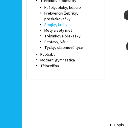
Tréninkové pomůcky
Kužely, bloky, kopule
Frekvenční žebříky,
proskakovačky
Spojky, kruhy
Mety a sety met
Tréninkové překážky
Sestavy, Vária
Tyčky, slalomové tyče
Rubbabu
Moderní gymnastika
Tělocvična
Popis