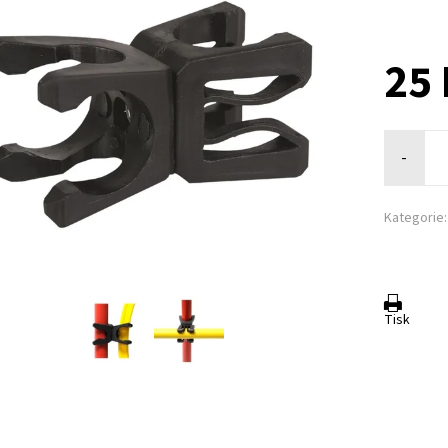
25 
-
Kategorie:
Tisk