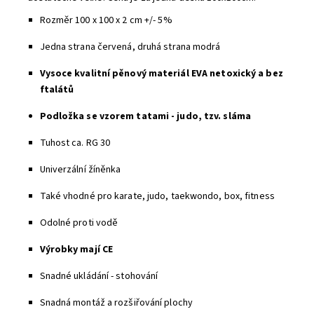
Rozměr 100 x 100 x 2 cm
+/- 5%
Jedna strana červená, druhá strana modrá
Vysoce kvalitní pěnový materiál EVA
netoxický a bez
ftalátů
Podložka se vzorem tatami - judo, tzv. sláma
Tuhost ca. RG 30
Univerzální žíněnka
Také vhodné pro karate, judo, taekwondo, box, fitness
Odolné proti vodě
Výrobky mají CE
Snadné ukládání - stohování
Snadná montáž a rozšiřování plochy