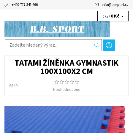
+420 777 341 666
info
@
bbsport.cz
0 Kč
0 ks /
TATAMI ŽÍNĚNKA GYMNASTIK
100X100X2 CM
6840
Neohodnoceno