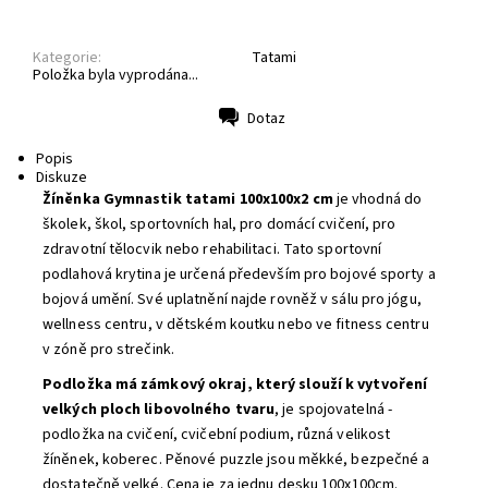
Kategorie:
Tatami
Položka byla vyprodána...
Dotaz
Tisk
Popis
Diskuze
Žíněnka Gymnastik tatami 100x100x2 cm
je vhodná do
školek, škol, sportovních hal, pro domácí cvičení, pro
zdravotní tělocvik nebo rehabilitaci. Tato sportovní
podlahová krytina je určená především pro bojové sporty a
bojová umění. Své uplatnění najde rovněž v sálu pro jógu,
wellness centru, v dětském koutku nebo ve fitness centru
v zóně pro strečink.
Podložka má zámkový okraj, který slouží k vytvoření
velkých ploch libovolného tvaru
, je spojovatelná -
podložka na cvičení, cvičební podium, různá velikost
žíněnek, koberec. P
ěnové puzzle jsou měkké, bezpečné a
dostatečně velké.
Cena je za jednu desku 100x100cm.