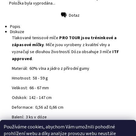
Položka byla vyprodána...
Dotaz
Tisk
Popis
Diskuze
Tlakované tenisové míče
PRO TOUR
jsou tréninkové a
zápasové míčky
. Míče jsou vyrobeny z kvalitní vlny a
vyznačují se dlouhou životností. Dóza obsahuje 3 míče
ITF
approved
.
Materiál: 60% vlna a jádro z přírodní gumy
Hmotnost:
58 - 59 g
Velikost:
66 - 67 mm
Odskok:
142 - 147 cm
Deformace: 0,56 až 0,66 cm
Balení: 3 ks v dóze
Používáme cookies, abychom Vám umožnili pohodlné
Buďte první, kdo napíše příspěvek k této položce.
prohlížení webu a díky analýze provozu webu neustále