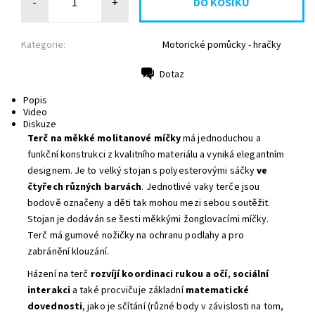
-
+
Kategorie:
Motorické pomůcky - hračky
Dotaz
Tisk
Popis
Video
Diskuze
Terč na měkké molitanové míčky
má jednoduchou a
funkční konstrukci z kvalitního materiálu a vyniká elegantním
designem. Je to v
elký stojan s polyesterovými sáčky
ve
čtyřech různých barvách
.
Jednotlivé vaky terče jsou
bodově označeny a
děti tak mohou mezi sebou soutěžit.
Stojan je dodáván se šesti měkkými žonglovacími míčky.
Terč má
gumové nožičky na ochranu podlahy a pro
zabránění klouzání.
Házení na terč
rozvíjí koordinaci rukou a očí
,
sociální
interakci
a také
procvičuje
základní
matematické
dovednosti
, jako je sčítání (různé body v závislosti na tom,