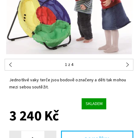
1
z 4
Jednotlivé vaky terče jsou bodově označeny a
děti tak mohou
mezi sebou soutěžit.
SKLADEM
3 240 Kč