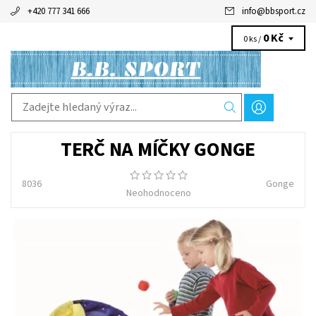
+420 777 341 666
info
@
bbsport.cz
0 Kč
0 ks /
TERČ NA MÍČKY GONGE
8036
Gonge
Neohodnoceno