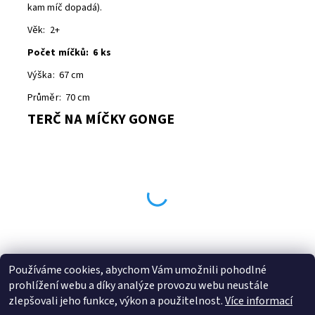
kam míč dopadá).
Věk: 2+
Počet míčků: 6 ks
Výška: 67 cm
Průměr: 70 cm
TERČ NA MÍČKY GONGE
Používáme cookies, abychom Vám umožnili pohodlné
Buďte první, kdo napíše příspěvek k této položce.
prohlížení webu a díky analýze provozu webu neustále
Přidat komentář
zlepšovali jeho funkce, výkon a použitelnost.
Více informací