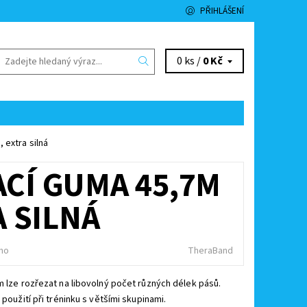
PŘIHLÁŠENÍ
0 ks /
0 Kč
 extra silná
CÍ GUMA 45,7M
 SILNÁ
no
TheraBand
m lze rozřezat na libovolný počet různých délek pásů.
 použití při tréninku s většími skupinami.