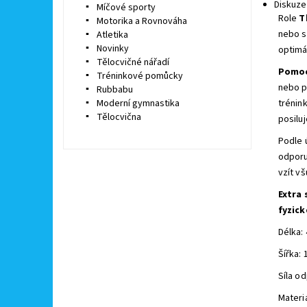
Diskuze
Míčové sporty
Role
Th
Motorika a Rovnováha
nebo s
Atletika
Novinky
optimá
Tělocvičné nářadí
Pomoc
Tréninkové pomůcky
nebo p
Rubbabu
Moderní gymnastika
trénin
Tělocvična
posiluj
Podle 
odporu
vzít vš
Extra 
fyzick
Délka:
Šířka: 
Síla od
Materi