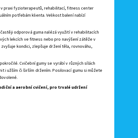
 praxi fyzioterapeutů, rehabilitací, fitness center
duálním potřebám klienta.
Velikost balení nabízí
častěji odporová guma nalézá využití v rehabilitacích
nových lekcích ve fitness nebo pro navýšení zátěže v
zvyšuje kondici, zlepšuje držení těla, rovnováhu,
pokročilé. Cvičební gumy se vyrábí v různých sílách
 i užším či širším držením. Posilovací gumu si můžete
 dovolené.
diční a aerobní cvičení, pro trvalé udržení