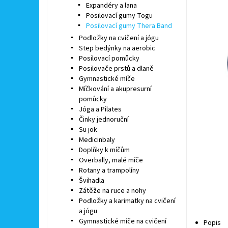
Expandéry a lana
Posilovací gumy Togu
Posilovací gumy Thera Band
Podložky na cvičení a jógu
Step bedýnky na aerobic
Posilovací pomůcky
Posilovače prstů a dlaně
Gymnastické míče
Míčkování a akupresurní
pomůcky
Jóga a Pilates
Činky jednoruční
Su jok
Medicinbaly
Doplňky k míčům
Overbally, malé míče
Rotany a trampolíny
Švihadla
Zátěže na ruce a nohy
Podložky a karimatky na cvičení
a jógu
Gymnastické míče na cvičení
Popis