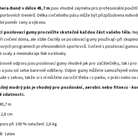
era-Band v délce 45,7 m
jsou vhodné zejména pro profesionální použití v
portovních trenérů.
Délka cvičebního pásu může být přizpůsobena
indivi
lní poměr ceny a výkonu.
í posilovací gumy procvičíte skutečně každou část vašeho těla.
Nej
ři cvičení doma, ale stále častěji se posilovací gumy používají i při skupi
kových programech profesionálních sportovců. Cvičení s posilovací gumou 
e svaly a minimalizuje tlak na klouby.
úrovně odporu jsou posilovací gumy vhodné jak pro začátečníky, tak i pro 
 a jsou od sebe barevně odlišeny. Odpor gumy můžete samozřejmě ovlivnit
ude s sebou, takže si s ní můžete zacvičit třeba i v parku, v práci nebo na
s
ilný
modrý pás je vhodný pro posilování, aerobic nebo fitness -
kon
é zdatnosti.
 45,7 m
12,8 cm
poru při 100 % natažení: 2,6 kg
ál: Latex