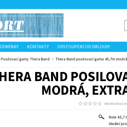
PODMÍNKY
KONTAKTY
ODSTOUPENÍ OD SMLOUVY
Posilovací gumy Thera Band
Thera Band posilovací guma 45,7m modrá,
HERA BAND POSILOVA
MODRÁ, EXTRA
Neohodnoce
Role 45,7 
Ideální pro