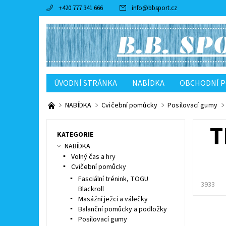
+420 777 341 666
info
@
bbsport.cz
ÚVODNÍ STRÁNKA
NABÍDKA
OBCHODNÍ 
NABÍDKA
Cvičební pomůcky
Posilovací gumy
T
KATEGORIE
NABÍDKA
Volný čas a hry
Cvičební pomůcky
Fasciální trénink, TOGU
3933
Blackroll
Masážní ježci a válečky
Balanční pomůcky a podložky
Posilovací gumy