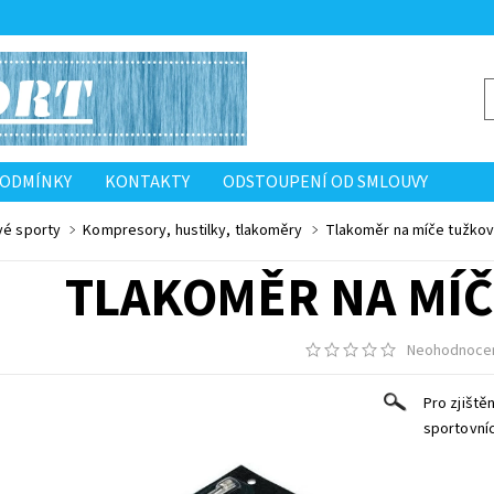
PODMÍNKY
KONTAKTY
ODSTOUPENÍ OD SMLOUVY
vé sporty
Kompresory, hustilky, tlakoměry
Tlakoměr na míče tužko
TLAKOMĚR NA MÍČ
Neohodnoce
Pro zjiště
sportovníc