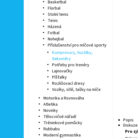
Basketbal
Florbal
Stolní tenis
Tenis
Házená
Fotbal
Nohejbal
Příslušenství pro míčové sporty
Kompresory, hustilky,
tlakoměry
Potřeby pro trenéry
Lajnovačky
Píšťalky
Rozlišovací dresy
Vozíky, sítě, tašky na míče
Motorika a Rovnováha
Atletika
Novinky
Tělocvičné nářadí
Popis
Tréninkové pomůcky
Diskuze
Rubbabu
Pro zj
Moderní gymnastika