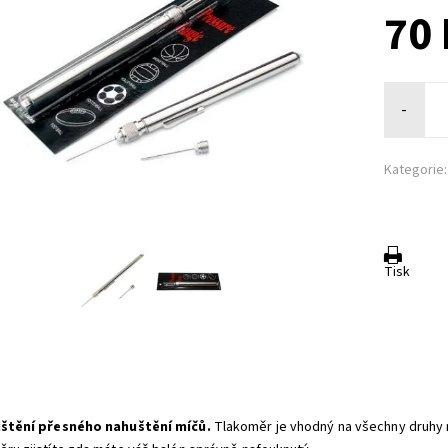
70 
-
Kategorie:
Tisk
ištění přesného nahuštění míčů.
Tlakoměr je vhodný na všechny druhy mí