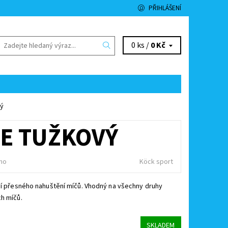
PŘIHLÁŠENÍ
0 ks /
0 Kč
vý
E TUŽKOVÝ
no
Köck sport
ní přesného nahuštění míčů. Vhodný na všechny druhy
h míčů.
SKLADEM