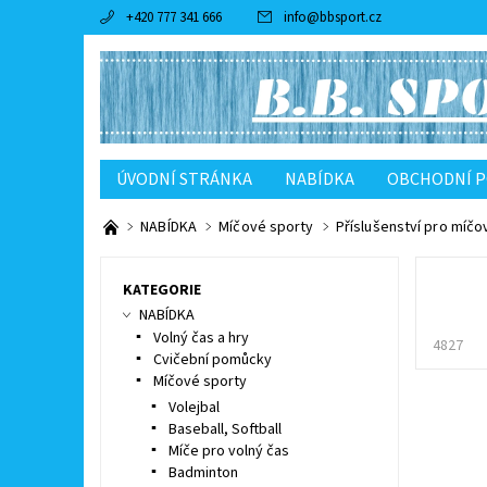
+420 777 341 666
info
@
bbsport.cz
ÚVODNÍ STRÁNKA
NABÍDKA
OBCHODNÍ 
NABÍDKA
Míčové sporty
Příslušenství pro míčo
KATEGORIE
NABÍDKA
Volný čas a hry
4827
Cvičební pomůcky
Míčové sporty
Volejbal
Baseball, Softball
Míče pro volný čas
Badminton