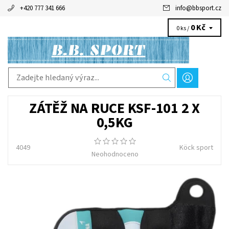
+420 777 341 666
info
@
bbsport.cz
0 Kč
0 ks /
ZÁTĚŽ NA RUCE KSF-101 2 X
0,5KG
4049
Köck sport
Neohodnoceno