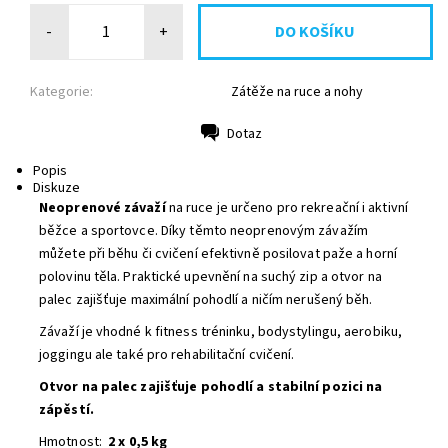
-
+
Kategorie:
Zátěže na ruce a nohy
Dotaz
Tisk
Popis
Diskuze
Neoprenové závaží
na ruce je určeno pro rekreační i aktivní
běžce a sportovce. Díky těmto neoprenovým závažím
můžete při běhu či cvičení efektivně posilovat paže a horní
polovinu těla. Praktické upevnění na suchý zip a otvor na
palec zajišťuje maximální pohodlí a ničím nerušený běh.
Závaží je vhodné k fitness tréninku, bodystylingu, aerobiku,
joggingu ale také pro rehabilitační cvičení.
Otvor na palec zajišťuje pohodlí a stabilní pozici na
zápěstí.
Hmotnost:
2 x 0,5 kg