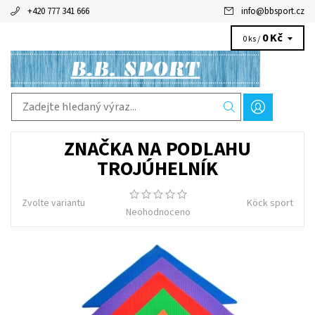
+420 777 341 666
info
@
bbsport.cz
0 Kč
0 ks /
ZNAČKA NA PODLAHU
TROJÚHELNÍK
Zvolte variantu
Köck sport
Neohodnoceno