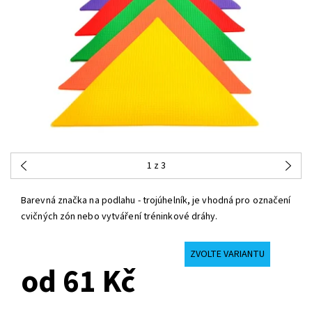
1
z 3
Barevná značka na podlahu - trojúhelník, je vhodná pro označení
cvičných zón nebo vytváření tréninkové dráhy.
ZVOLTE VARIANTU
od 61 Kč