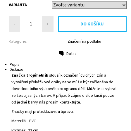
VARIANTA
-
+
Kategorie:
Značení na podlahu
Dotaz
Tisk
Popis
Diskuze
Značka trojúhelník
slouží k označení cvičných zón a
vytváření překážkové dráhy nebo může být začleněna do
dovednostního výukového programu dětí. Můžete si vybrat
ze šesti jasných barev. V případě zájmu o více kusů pouze
od jedné barvy nás prosím kontaktujte.
Značky mají protiskluzovou úpravu.
Materiiál: PVC
Rozměr: 22 cm