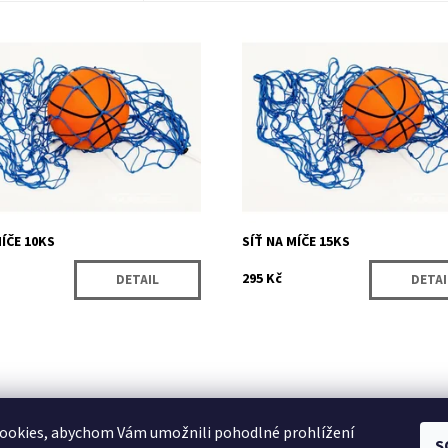
pomůcka pro pohodlné přenášení
Ideální pomůcka pro pohodlné pře
nění až deseti sportovních míčů.
a uskladnění až patnácti sportovní
Momentálně
Momentálně
ost:
Dostupnost:
nedostupné
nedostupné
4186
Kód:
4187
Pokorný - Sítě
Značka:
Pokorný - Sítě
MÍČE 10KS
SÍŤ NA MÍČE 15KS
295 Kč
DETAIL
DETAI
ookies, abychom Vám umožnili pohodlné prohlížení
S