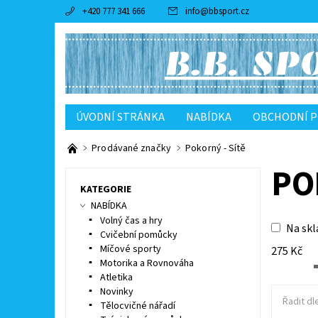
+420 777 341 666
info
@
bbsport.cz
ÚVODNÍ STRÁNKA
NABÍDKA
OBCHODNÍ 
Prodávané značky
Pokorný - Sítě
PO
KATEGORIE
NABÍDKA
Volný čas a hry
Na skl
Cvičební pomůcky
Míčové sporty
275
Kč
Motorika a Rovnováha
Atletika
Novinky
Řadit dl
Tělocvičné nářadí