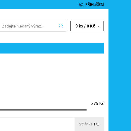
PŘIHLÁŠENÍ
0 ks /
0 Kč
375
Kč
Stránka
1/1