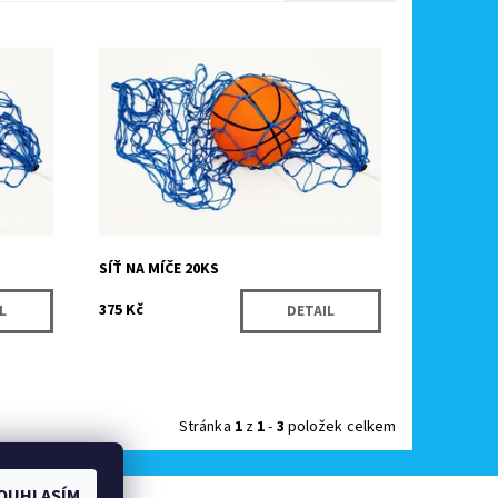
nášení
Ideální pomůcka pro pohodlné přenášení
ch míčů.
a uskladnění až 20ti sportovních míčů.
Momentálně
Dostupnost:
nedostupné
Kód:
4188
Značka:
Pokorný - Sítě
SÍŤ NA MÍČE 20KS
375 Kč
L
DETAIL
Stránka
1
z
1
-
3
položek celkem
OUHLASÍM