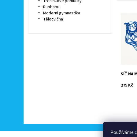
Tréninkové pomůcky
Rubbabu
Moderní gymnastika
Tělocvična
Ideální 
a usklad
Dostupn
Kód:
Značka:
SÍŤ NA 
275 Kč
Používáme c