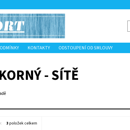
PODMÍNKY
KONTAKTY
ODSTOUPENÍ OD SMLOUVY
KORNÝ - SÍTĚ
adě
e:
3
položek celkem