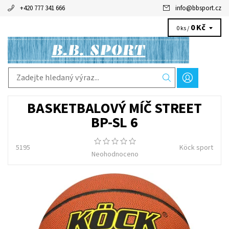
+420 777 341 666
info
@
bbsport.cz
0 Kč
0 ks /
BASKETBALOVÝ MÍČ STREET
BP-SL 6
5195
Köck sport
Neohodnoceno