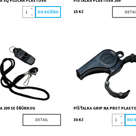
KA SQ PLOCHÁ PLASTOVÁ
PÍŠŤALKA PLASTOVÁ 209
15 Kč
DETAI
 plochá plastová píšťalka se
Plastová píšťalka s gripem na prst
je vhodná pro všechny druhy
vhodná pro všechny druhy sportů.
Dostupnost:
Skladem
Momentálně
Kód:
4822
ost:
nedostupné
Značka:
Köck sport
9097/CER
Köck sport
A 209 SE ŠŇŮRKOU
PÍŠŤALKA GRIP NA PRST PLAST
30 Kč
DETAIL