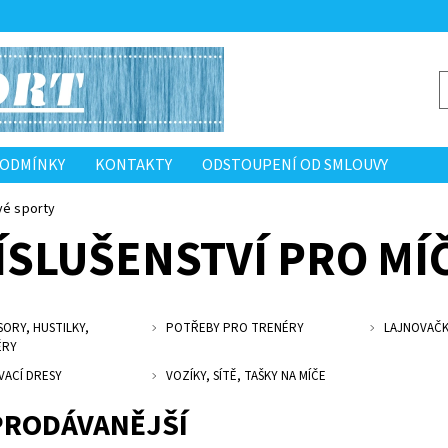
PODMÍNKY
KONTAKTY
ODSTOUPENÍ OD SMLOUVY
vé sporty
ÍSLUŠENSTVÍ PRO MÍ
ORY, HUSTILKY,
POTŘEBY PRO TRENÉRY
LAJNOVAČ
ĚRY
VACÍ DRESY
VOZÍKY, SÍTĚ, TAŠKY NA MÍČE
PRODÁVANĚJŠÍ