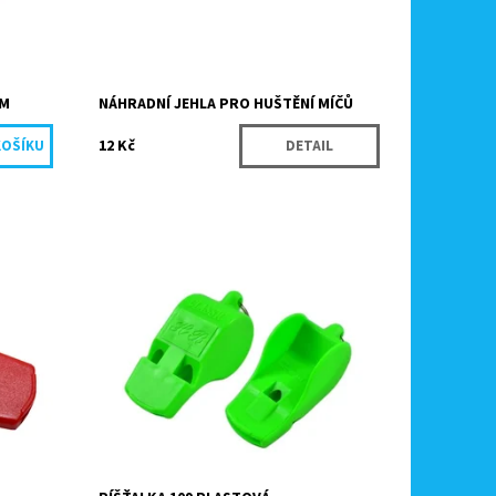
Značka:
Köck sport
CM
NÁHRADNÍ JEHLA PRO HUŠTĚNÍ MÍČŮ
12 Kč
DETAIL
je
Klasická plastová píšťalka vhodná pro
všechny druhy sportů.
Dostupnost:
Skladem
Kód:
9109/CER
Značka:
Köck sport