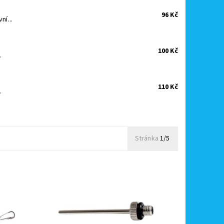
96 Kč
ní...
100 Kč
.
110 Kč
.
Stránka
1/5
 že
Kovová jehla ke kompresoru a hustilkám
šťalku
pro huštění sportovních nebo dětských
míčů.
Dostupnost:
Skladem
Kód:
3694/JEH