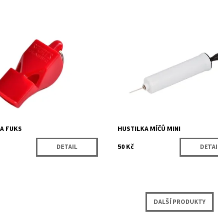
litní plastová píšťalka s vysokou
Malá hustilka na míče John je
ou zvuku vhodná pro všechny
nepostradatelným společníkem p
ortů.
každý nafukovací míč.
Momentálně
Momentálně
ost:
Dostupnost:
nedostupné
nedostupné
5074
Kód:
9861
Köck sport
Značka:
John
A FUKS
HUSTILKA MÍČŮ MINI
50 Kč
DETAIL
DETAI
DALŠÍ PRODUKTY