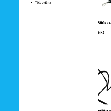
Tělocvična
Značka:
ŠŇŮRKA
5 Kč
Plochá p
všechny 
Dostupn
Kód:
Značka: