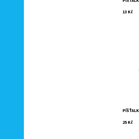
PÍŠŤAL
13 Kč
Klasická
šňůrkou 
sportů.
Dostupn
Kód:
Značka:
PÍŠŤALK
25 Kč