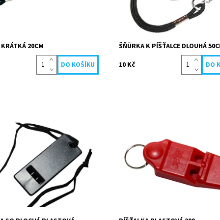
Köck sport
Značka:
Köck sport
 KRÁTKÁ 20CM
ŠŇŮRKA K PÍŠŤALCE DLOUHÁ 50
10 Kč
lastová píšťalka je vhodná pro
Klasická plochá plastová píšťalka 
druhy sportů.
vhodná pro všechny druhy sportů.
ost:
Skladem
Dostupnost:
Skladem
5076
Kód:
9106/CER
Köck sport
Značka:
Köck sport