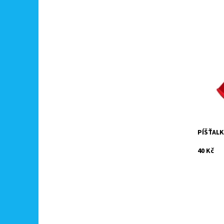
Velmi kva
intenzit
druhy sp
Dostupn
Kód:
Značka:
PÍŠŤALK
40 Kč