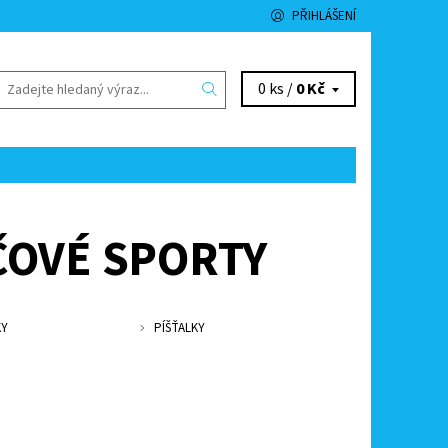
PŘIHLÁŠENÍ
0 ks /
0 Kč
ČOVÉ SPORTY
KY
PÍŠŤALKY