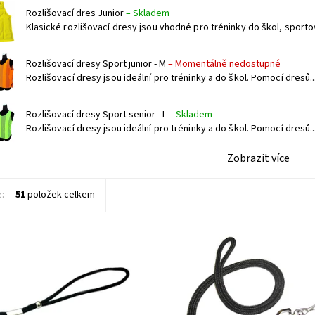
Rozlišovací dres Junior
–
Skladem
Klasické rozlišovací dresy jsou vhodné pro tréninky do škol, sportov
Rozlišovací dresy Sport junior - M
–
Momentálně nedostupné
Rozlišovací dresy jsou ideální pro tréninky a do škol. Pomocí dresů..
Rozlišovací dresy Sport senior - L
–
Skladem
Rozlišovací dresy jsou ideální pro tréninky a do škol. Pomocí dresů..
Zobrazit více
e:
51
položek celkem
a zápěstí zabezpečí, že nemusíte
Šňůrka na krk (lanyard) zabezpečí,
u, že budete píšťalku dlouho
nemusíte mít obavu, že budete pí
bo ji ztratíte.
dlouze hledat nebo ji ztratíte.
ost:
Skladem
Dostupnost:
Skladem
4826
Kód:
4825