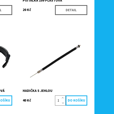
PÍŠŤALKA 109 PLASTOVÁ
20 Kč
L
DETAIL
y je
Hadička zakončená jehlou pro nafukování
sportovních nebo dětských míčů.
Dostupnost:
Skladem
Kód:
5418
Značka:
Köck sport
OVÁ
HADIČKA S JEHLOU
40 Kč