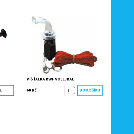
Plastová píšťalka vhodná především pro
ro
volejbal.
Dostupnost:
Skladem
Kód:
4215
Značka:
Köck sport
PÍŠŤALKA BWF VOLEJBAL
60 Kč
L