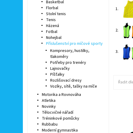
Basketbal
Florbal
1.
Stolní tenis
Tenis
Házená
2.
Fotbal
Nohejbal
Příslušenství pro míčové sporty
Kompresory, hustilky,
3.
tlakoměry
Potřeby pro trenéry
Lajnovačky
Píšťalky
Rozlišovací dresy
Řadit dl
Vozíky, sítě, tašky na míče
Motorika a Rovnováha
Atletika
Novinky
Šňůrka n
Tělocvičné nářadí
mít obav
Tréninkové pomůcky
hledat ne
Rubbabu
Dostupn
Moderní gymnastika
Kód: