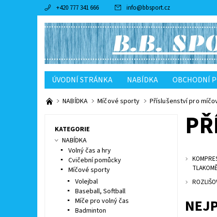
+420 777 341 666
info
@
bbsport.cz
ÚVODNÍ STRÁNKA
NABÍDKA
OBCHODNÍ 
NABÍDKA
Míčové sporty
Příslušenství pro míčo
PŘ
KATEGORIE
NABÍDKA
Volný čas a hry
KOMPRES
Cvičební pomůcky
TLAKOM
Míčové sporty
Volejbal
ROZLIŠO
Baseball, Softball
NEJ
Míče pro volný čas
Badminton