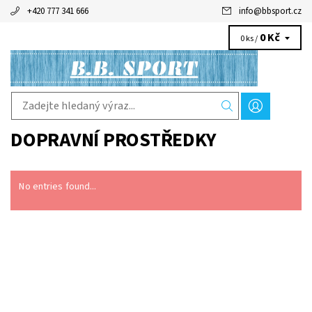
+420 777 341 666
info
@
bbsport.cz
0 Kč
0 ks /
DOPRAVNÍ PROSTŘEDKY
No entries found...