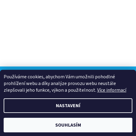
Používáme cookies, abychom Vám umožnili pohodlné
prohlížení webu a díky analýze provozu webu neustále
2026 © B.B. SPORT s.r.o., všechna práva vyhrazena
zlepšovali jeho funkce, výkon a použitelnost.
Více informací
Vytvořil Shoptet
NASTAVENÍ
SOUHLASÍM